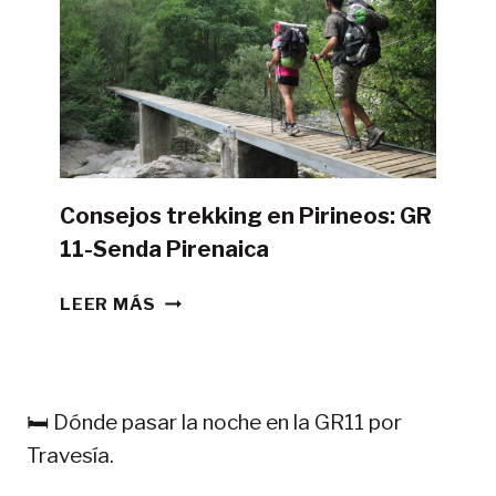
GR11
CON
TIENDA
DE
CAMPAÑA?
Consejos trekking en Pirineos: GR
11-Senda Pirenaica
CONSEJOS
LEER MÁS
TREKKING
EN
PIRINEOS:
GR
🛏️ Dónde pasar la noche en la GR11 por
11-
Travesía.
SENDA
PIRENAICA