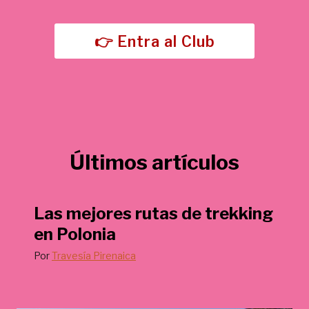
5
,
€
0
.
👉 Entra al Club
0
€
.
Últimos artículos
Las mejores rutas de trekking
en Polonia
Por
Travesía Pirenaica