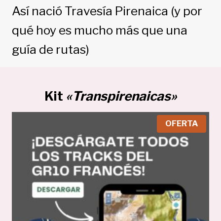
Así nació Travesía Pirenaica (y por
qué hoy es mucho más que una
guía de rutas)
Kit
«Transpirenaicas»
P
OFERTA
R
O
D
U
C
T
O
E
N
O