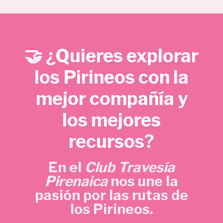
e
e
€
c
c
.
i
i
o
o
🤝 ¿Quieres explorar
o
a
r
c
los Pirineos con la
i
t
mejor compañía y
g
u
i
a
los mejores
n
l
a
e
recursos?
l
s
e
:
En el
Club Travesía
r
5
Pirenaica
nos une la
a
,
pasión por las rutas de
:
7
los Pirineos.
1
0