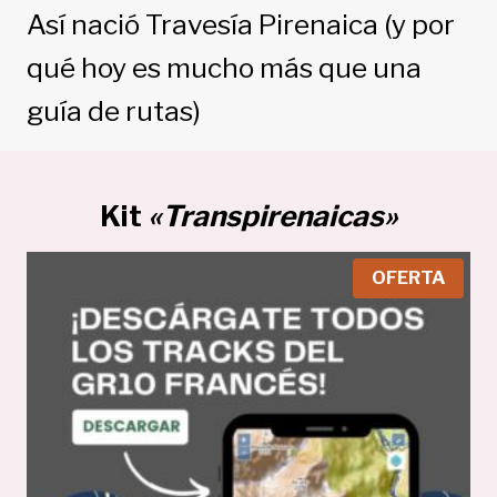
Así nació Travesía Pirenaica (y por
qué hoy es mucho más que una
guía de rutas)
Kit
«Transpirenaicas»
P
OFERTA
R
O
D
U
C
T
O
E
N
O