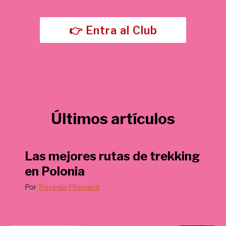
5
,
€
0
.
👉 Entra al Club
0
€
.
Últimos artículos
Las mejores rutas de trekking
en Polonia
Por
Travesía Pirenaica