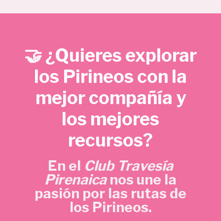
e
e
€
c
c
.
i
i
o
o
🤝 ¿Quieres explorar
o
a
r
c
los Pirineos con la
i
t
mejor compañía y
g
u
i
a
los mejores
n
l
a
e
recursos?
l
s
e
:
En el
Club Travesía
r
5
Pirenaica
nos une la
a
,
pasión por las rutas de
:
7
los Pirineos.
1
0