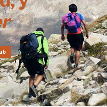
d, y
r
lub