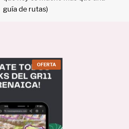
guía de rutas)
P
OFERTA
R
O
D
U
C
T
O
E
N
O
F