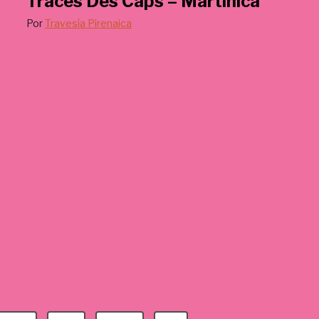
Traces Des Caps – Martinica
Por
Travesía Pirenaica