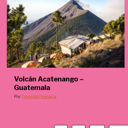
€
.
Volcán Acatenango –
Guatemala
Por
Travesía Pirenaica