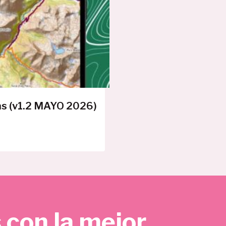
E
R
T
A
as (v1.2 MAYO 2026)
 con la mejor