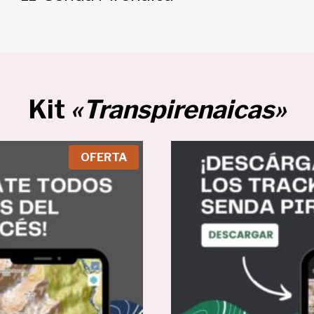
Kit
«Transpirenaicas»
P
OFERTA
R
O
D
U
C
T
O
E
N
O
F