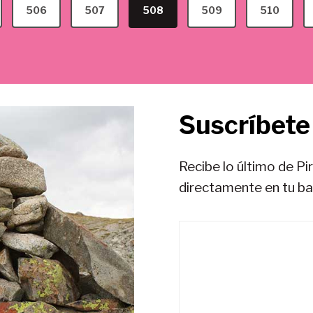
506
507
508
509
510
Suscríbete 
Recibe lo último de Pi
directamente en tu b