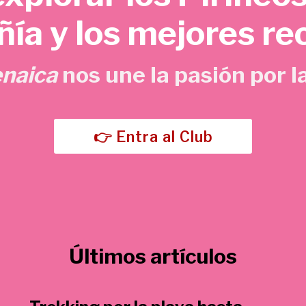
o
a
ía y los mejores re
r
c
i
t
g
u
enaica
nos une la pasión por la
i
a
n
l
a
e
l
s
👉 Entra al Club
e
:
r
5
a
,
:
7
1
0
5
Últimos artículos
,
€
0
.
0