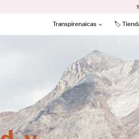
S
Transpirenaicas
🏷️ Tiend