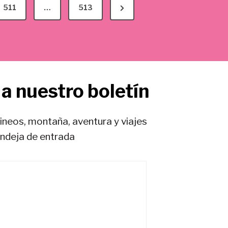
N
511
…
513
e
x
t
P
a nuestro boletín
a
g
e
rineos, montaña, aventura y viajes
andeja de entrada