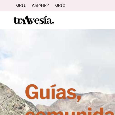
Saltar
GR11
ARP/HRP
GR10
al
contenido
Guías,