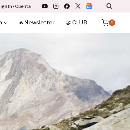
ign In / Cuenta
a
🔥Newsletter
🤝 CLUB
0