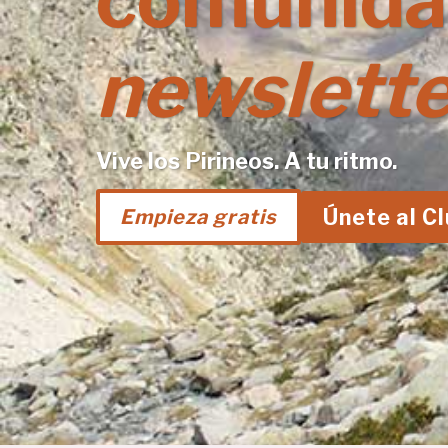
comunida
newslette
Vive los Pirineos. A tu ritmo.
Únete al C
Empieza gratis