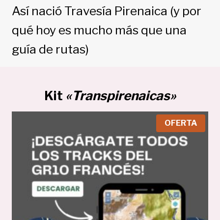
Así nació Travesía Pirenaica (y por
qué hoy es mucho más que una
guía de rutas)
Kit
«Transpirenaicas»
P
OFERTA
R
O
D
U
C
T
O
E
N
O