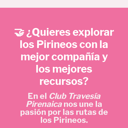
e
e
€
c
c
.
i
i
o
o
🤝 ¿Quieres explorar
o
a
r
c
los Pirineos con la
i
t
mejor compañía y
g
u
i
a
los mejores
n
l
a
e
recursos?
l
s
e
:
En el
Club Travesía
r
5
Pirenaica
nos une la
a
,
pasión por las rutas de
:
7
los Pirineos.
1
0