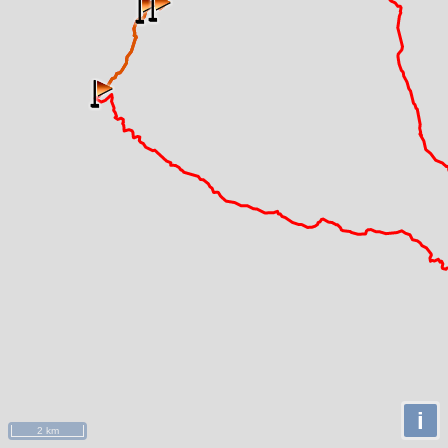
i
2 km