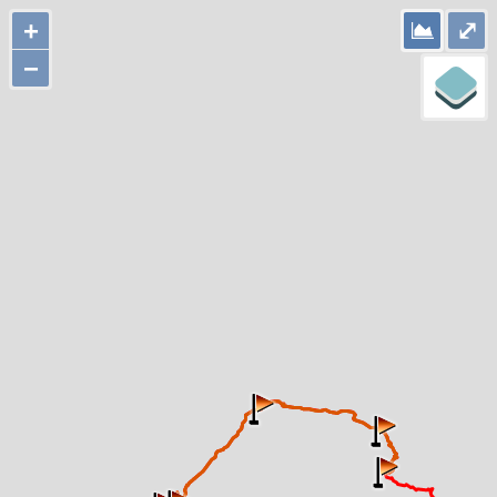
+
⤢
−