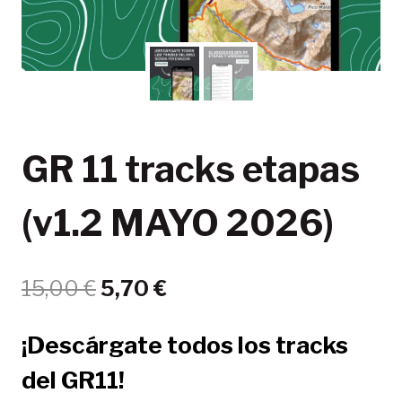
GR 11 tracks etapas
(v1.2 MAYO 2026)
El
El
15,00
€
5,70
€
precio
precio
¡Descárgate todos los tracks
original
actual
del GR11!
era:
es: