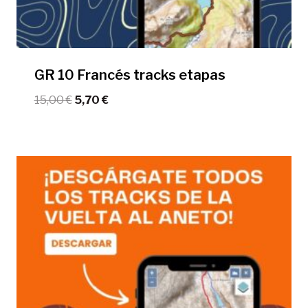
GR 10 Francés tracks etapas
El
El
15,00
€
5,70
€
precio
precio
original
actual
era:
es:
15,00 €.
5,70 €.