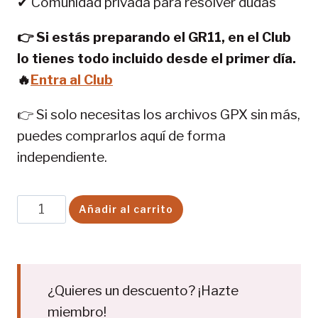
✔ Comunidad privada para resolver dudas
👉 Si estás preparando el GR11, en el Club
lo tienes todo incluido desde el primer día.
🔥
Entra al Club
👉 Si solo necesitas los archivos GPX sin más,
puedes comprarlos aquí de forma
independiente.
GR
Añadir al carrito
11
tracks
etapas
(v1.2
¿Quieres un descuento? ¡Hazte
MAYO
miembro!