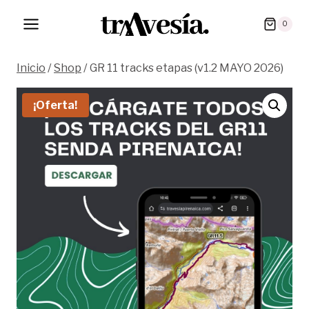
Saltar
0
al
contenido
Inicio
/
Shop
/
GR 11 tracks etapas (v1.2 MAYO 2026)
¡Oferta!