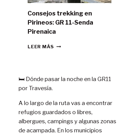
Consejos trekking en
Pirineos: GR 11-Senda
Pirenaica
CONSEJOS
LEER MÁS
TREKKING
EN
PIRINEOS:
GR
🛏️ Dónde pasar la noche en la GR11
11-
por Travesía.
SENDA
PIRENAICA
A lo largo de la ruta vas a encontrar
refugios guardados o libres,
albergues, campings y algunas zonas
de acampada. En los municipios