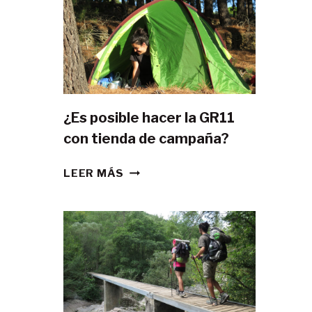
¿Es posible hacer la GR11
con tienda de campaña?
¿ES
LEER MÁS
POSIBLE
HACER
LA
GR11
CON
TIENDA
DE
CAMPAÑA?