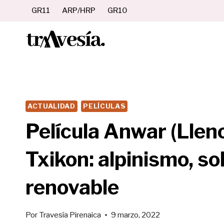
Saltar
GR11
ARP/HRP
GR10
al
contenido
ACTUALIDAD
PELÍCULAS
Película Anwar (Lleno
Txikon: alpinismo, so
renovable
Por
Travesía Pirenaica
9 marzo, 2022