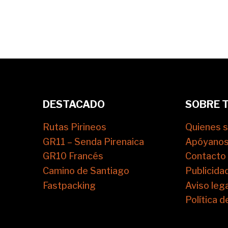
DESTACADO
SOBRE 
Rutas Pirineos
Quienes 
GR11 – Senda Pirenaica
Apóyano
GR10 Francés
Contacto
Camino de Santiago
Publicida
Fastpacking
Aviso lega
Política d