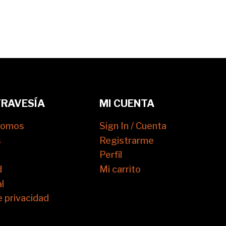
TRAVESÍA
MI CUENTA
somos
Sign In / Cuenta
s
Registrarme
Perfil
d
Mi carrito
l
e privacidad