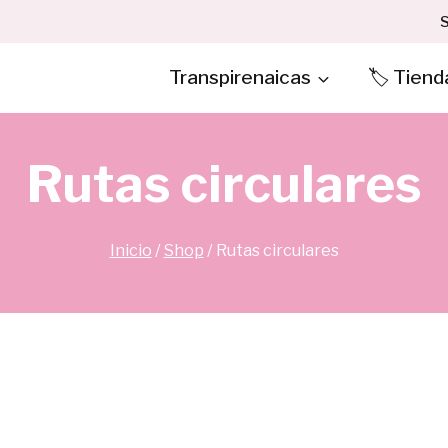
S
Transpirenaicas
🏷️ Tiend
Rutas circulares
Inicio
/
Shop
/
Rutas circulares