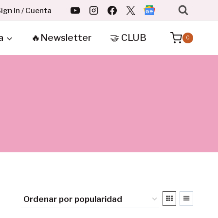
ign In / Cuenta
a
🔥Newsletter
🤝 CLUB
0