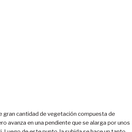
 de gran cantidad de vegetación compuesta de
ero avanza en una pendiente que se alarga por unos
ri. Luego de este punto, la subida se hace un tanto