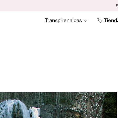
S
Transpirenaicas
🏷️ Tiend