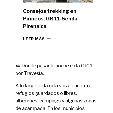
Consejos trekking en
Pirineos: GR 11-Senda
Pirenaica
CONSEJOS
LEER MÁS
TREKKING
EN
PIRINEOS:
GR
🛏️ Dónde pasar la noche en la GR11
11-
por Travesía.
SENDA
PIRENAICA
A lo largo de la ruta vas a encontrar
refugios guardados o libres,
albergues, campings y algunas zonas
de acampada. En los municipios