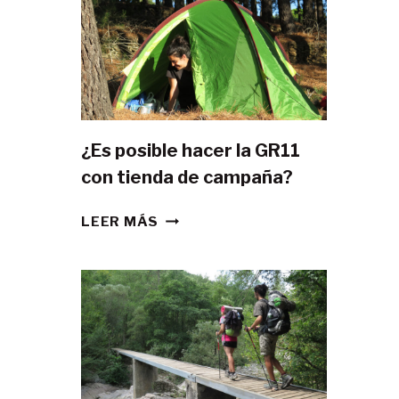
¿Es posible hacer la GR11
con tienda de campaña?
¿ES
LEER MÁS
POSIBLE
HACER
LA
GR11
CON
TIENDA
DE
CAMPAÑA?