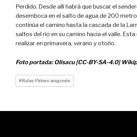
Perdido. Desde allí habrá que buscar el sender
desemboca en el salto de agua de 200 metros de
continúa el camino hasta la cascada de la Larri
saltos del río en su camino hacia el valle. Est
realizar en primavera, verano y otoño.
Foto portada: Olisacu [CC-BY-SA-4.0] Wik
Etiquetas
#
Rutas Pirineo aragonés
de
la
entrada: