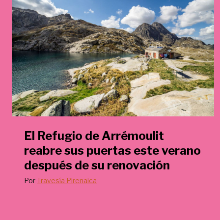
€
.
El Refugio de Arrémoulit
reabre sus puertas este verano
después de su renovación
Por
Travesía Pirenaica