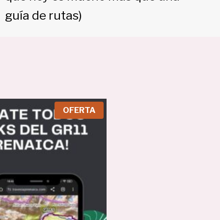
guía de rutas)
P
OFERTA
R
O
D
U
C
T
O
E
N
O
F