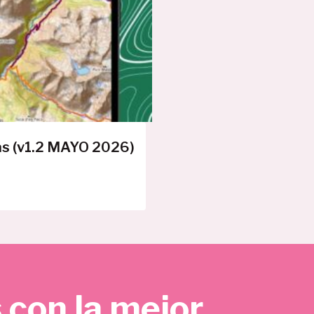
E
R
T
A
as (v1.2 MAYO 2026)
 con la mejor