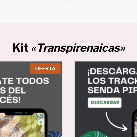
Kit
«Transpirenaicas»
P
OFERTA
R
O
D
U
C
T
O
E
N
O
F