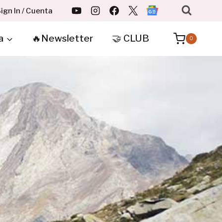
ign In / Cuenta
a
🔥Newsletter
🤝 CLUB
0