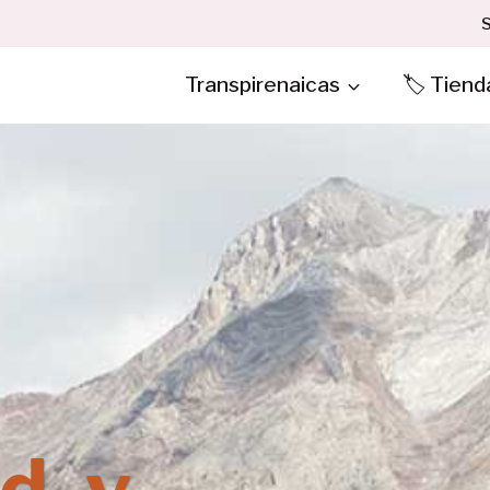
S
Transpirenaicas
🏷️ Tiend