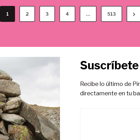
N
1
2
3
4
…
513
e
x
t
P
Suscríbete 
a
g
e
Recibe lo último de Pi
directamente en tu b