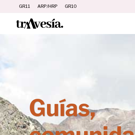
Saltar
GR11
ARP/HRP
GR10
al
contenido
Guías,