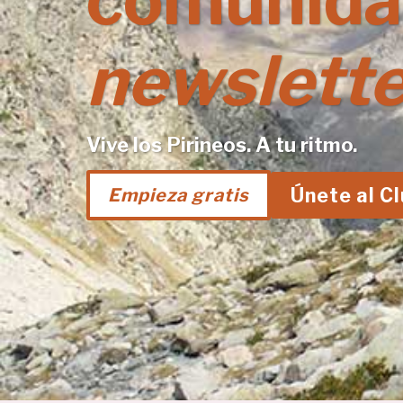
comunida
newslette
Vive los Pirineos. A tu ritmo.
Únete al C
Empieza gratis