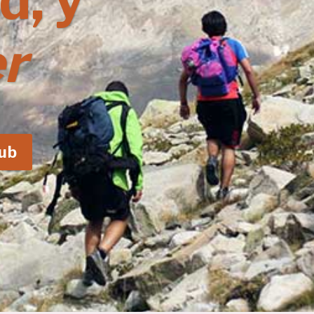
d, y
r
lub