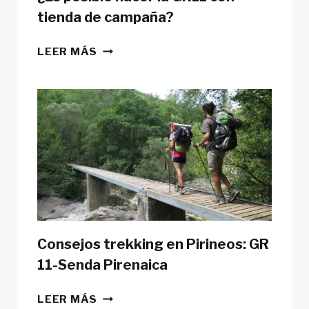
tienda de campaña?
¿ES
LEER MÁS
POSIBLE
HACER
LA
GR11
CON
TIENDA
DE
CAMPAÑA?
Consejos trekking en Pirineos: GR
11-Senda Pirenaica
CONSEJOS
LEER MÁS