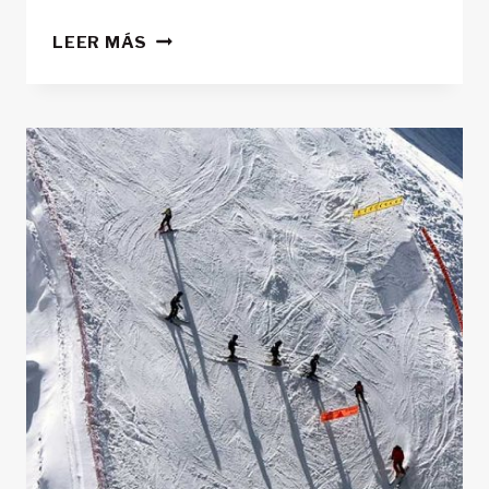
¡POR
LEER MÁS
FIN
LLEGÓ
LA
NIEVE!