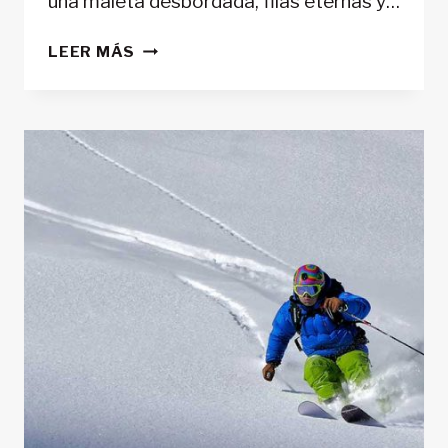
una maleta desbordada, filas eternas y…
5
LEER MÁS
SECRETOS
DE
ESQUIADORES
EXPERTOS
PARA
VIAJAR
LIGERO