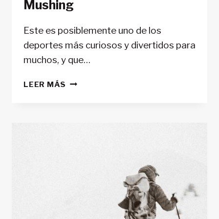
Mushing
Este es posiblemente uno de los
deportes más curiosos y divertidos para
muchos, y que…
CARRERAS
LEER MÁS
DE
TRINEOS
Y
ESQUÍS
TIRADOS
POR
PERROS:
EL
MUSHING