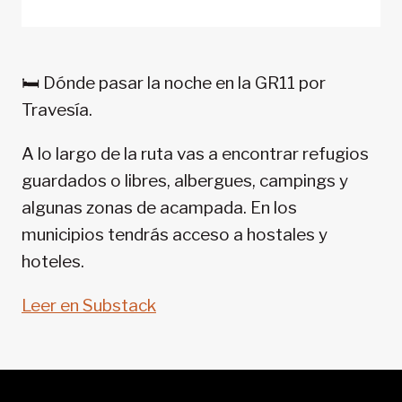
TREKKING
EN
PIRINEOS:
GR
🛏️ Dónde pasar la noche en la GR11 por
11-
Travesía.
SENDA
PIRENAICA
A lo largo de la ruta vas a encontrar refugios
guardados o libres, albergues, campings y
algunas zonas de acampada. En los
municipios tendrás acceso a hostales y
hoteles.
Leer en Substack