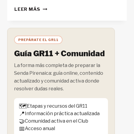
10
LEER MÁS
CONSEJOS
BÁSICOS
PARA
EL
PREPÁRATE EL GR11
ESQUÍ
DE
Guía GR11 + Comunidad
MONTAÑA
La forma más completa de preparar la
Senda Pirenaica: guía online, contenido
actualizado y comunidad activa donde
resolver dudas reales.
🗺️
Etapas y recursos del GR11
📍
Información práctica actualizada
🤝
Comunidad activa en el Club
📅
Acceso anual