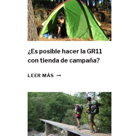
¿Es posible hacer la GR11
con tienda de campaña?
¿ES
LEER MÁS
POSIBLE
HACER
LA
GR11
CON
TIENDA
DE
CAMPAÑA?