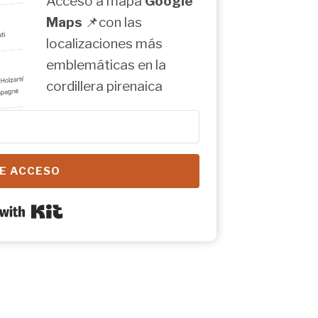
Acceso a mapa
Google
Maps
📌con las
localizaciones más
emblemáticas en la
cordillera pirenaica
E ACCESO
Built with Kit