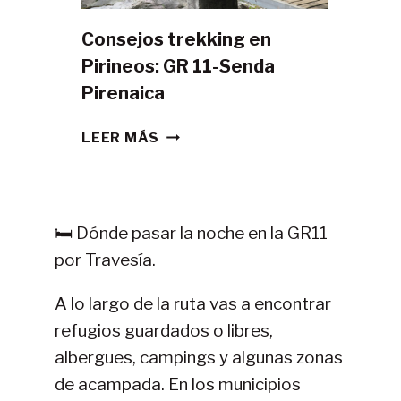
Consejos trekking en
Pirineos: GR 11-Senda
Pirenaica
CONSEJOS
LEER MÁS
TREKKING
EN
PIRINEOS:
GR
🛏️ Dónde pasar la noche en la GR11
11-
por Travesía.
SENDA
PIRENAICA
A lo largo de la ruta vas a encontrar
refugios guardados o libres,
albergues, campings y algunas zonas
de acampada. En los municipios