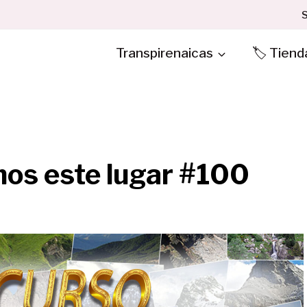
S
Transpirenaicas
🏷️ Tiend
s este lugar #100