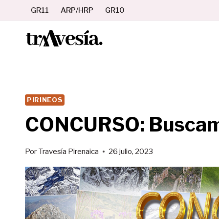
Saltar
GR11
ARP/HRP
GR10
al
contenido
PIRINEOS
CONCURSO: Buscamo
Por
Travesía Pirenaica
26 julio, 2023