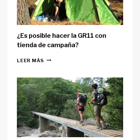
¿Es posible hacer la GR11 con
tienda de campaña?
¿ES
LEER MÁS
POSIBLE
HACER
LA
GR11
CON
TIENDA
DE
CAMPAÑA?