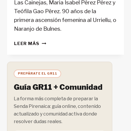
Las Cainejas, Maria Isabel Pérez Pérez y
Teófila Gao Pérez. 90 años de la
primera ascensión femenina al Urriellu, o
Naranjo de Bulnes.
LAS
LEER MÁS
CAINEJAS,
90
AÑOS
DE
PREPÁRATE EL GR11
LA
PRIMERA
Guía GR11 + Comunidad
ESCALADA
FEMENINA
La forma más completa de preparar la
AL
Senda Pirenaica: guía online, contenido
URRIELLU.
actualizado y comunidad activa donde
resolver dudas reales.