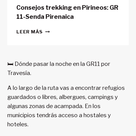
Consejos trekking en Pirineos: GR
11-Senda Pirenaica
CONSEJOS
LEER MÁS
TREKKING
EN
PIRINEOS:
GR
🛏️ Dónde pasar la noche en la GR11 por
11-
Travesía.
SENDA
PIRENAICA
A lo largo de la ruta vas a encontrar refugios
guardados o libres, albergues, campings y
algunas zonas de acampada. En los
municipios tendrás acceso a hostales y
hoteles.