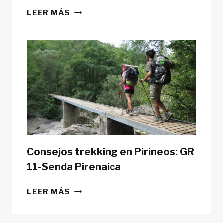
¿ES
LEER MÁS
POSIBLE
HACER
LA
GR11
CON
TIENDA
DE
CAMPAÑA?
Consejos trekking en Pirineos: GR
11-Senda Pirenaica
CONSEJOS
LEER MÁS
TREKKING
EN