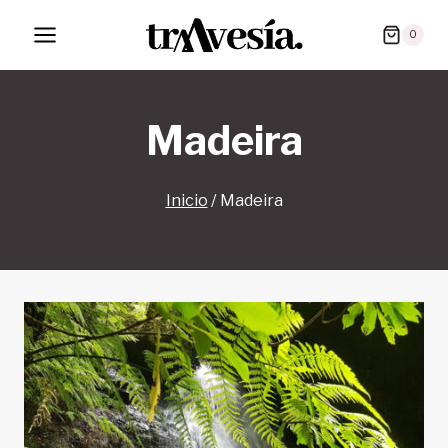
Saltar
0
al
contenido
Madeira
Inicio
/
Madeira