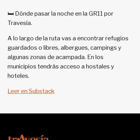
PIRINEOS:
GR
🛏️ Dónde pasar la noche en la GR11 por
11-
Travesía.
SENDA
PIRENAICA
A lo largo de la ruta vas a encontrar refugios
guardados o libres, albergues, campings y
algunas zonas de acampada. En los
municipios tendrás acceso a hostales y
hoteles.
Leer en Substack