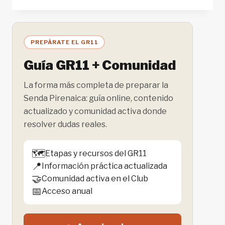
MEJORES
RUTAS
DE
TREKKING
PREPÁRATE EL GR11
EN
PORTUGAL
Guía GR11 + Comunidad
La forma más completa de preparar la
Senda Pirenaica: guía online, contenido
actualizado y comunidad activa donde
resolver dudas reales.
🗺️
Etapas y recursos del GR11
📍
Información práctica actualizada
🤝
Comunidad activa en el Club
📅
Acceso anual