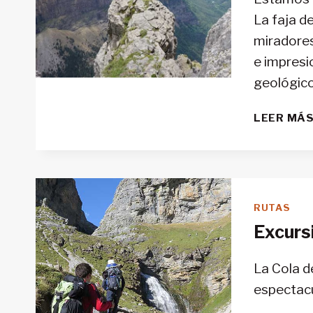
La faja de
miradores
e impresi
geológico
LEER MÁ
RUTAS
Excursi
La Cola d
espectacu