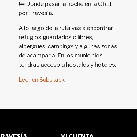
🛏️ Dónde pasar la noche en la GR11
11-
por Travesía.
SENDA
PIRENAICA
A lo largo de la ruta vas a encontrar
refugios guardados o libres,
albergues, campings y algunas zonas
de acampada. En los municipios
tendrás acceso a hostales y hoteles.
Leer en Substack
TRAVESÍA
MI CUENTA