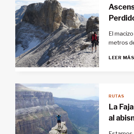
Ascens
Perdid
El macizo
metros de
LEER MÁ
RUTAS
La Faja
al abi
Estamos a