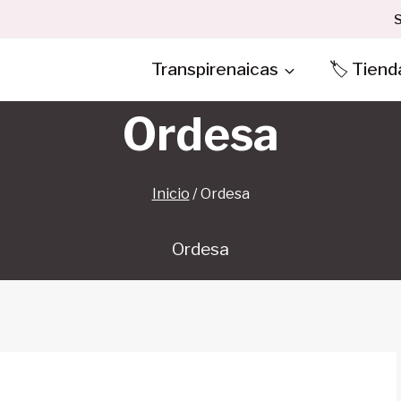
S
Transpirenaicas
🏷️ Tiend
Ordesa
Inicio
/
Ordesa
Ordesa