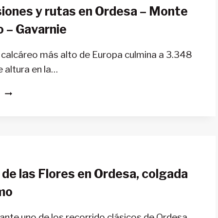
iones y rutas en Ordesa – Monte
o – Gavarnie
 calcáreo más alto de Europa culmina a 3.348
 altura en la…
ASCENSIONES
S
Y
RUTAS
EN
ORDESA
–
MONTE
 de las Flores en Ordesa, colgada
PERDIDO
–
smo
GAVARNIE
nte uno de los recorrido clásicos de Ordesa.