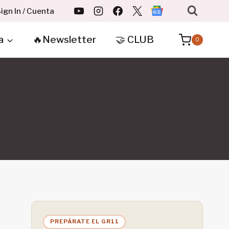
ign In / Cuenta
a
🔥Newsletter
🤝 CLUB
0
PREPÁRATE EL GR11