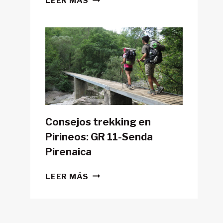
LEER MÁS
POSIBLE
HACER
LA
GR11
CON
TIENDA
DE
CAMPAÑA?
Consejos trekking en
Pirineos: GR 11-Senda
Pirenaica
CONSEJOS
LEER MÁS
TREKKING
EN
PIRINEOS:
GR