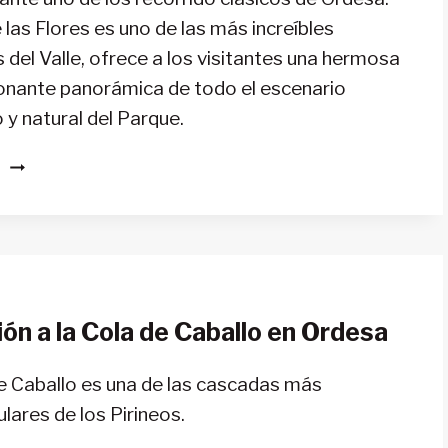
 las Flores es uno de las más increíbles
 del Valle, ofrece a los visitantes una hermosa
onante panorámica de todo el escenario
 y natural del Parque.
LA
S
FAJA
DE
LAS
FLORES
EN
ORDESA,
ón a la Cola de Caballo en Ordesa
COLGADA
AL
ABISMO
e Caballo es una de las cascadas más
lares de los Pirineos.