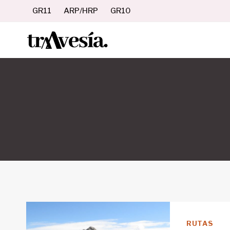
Saltar
GR11
ARP/HRP
GR10
al
contenido
RUTAS