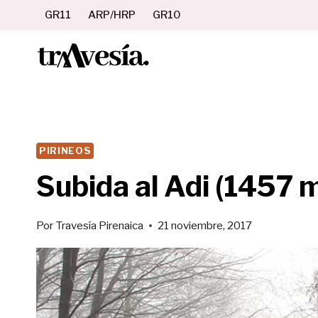
Saltar
GR11
ARP/HRP
GR10
al
contenido
PIRINEOS
Subida al Adi (1457 
Por
Travesía Pirenaica
21 noviembre, 2017