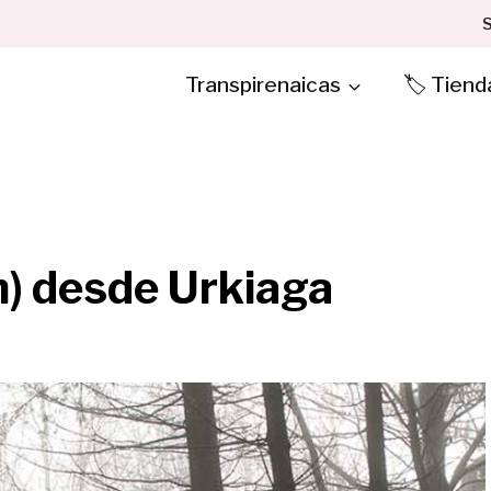
S
Transpirenaicas
🏷️ Tiend
m) desde Urkiaga