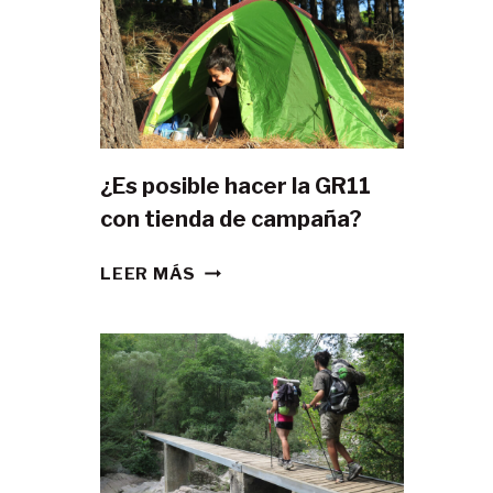
¿Es posible hacer la GR11
con tienda de campaña?
¿ES
LEER MÁS
POSIBLE
HACER
LA
GR11
CON
TIENDA
DE
CAMPAÑA?