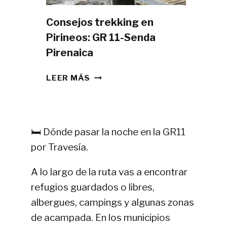
Consejos trekking en
Pirineos: GR 11-Senda
Pirenaica
CONSEJOS
LEER MÁS
TREKKING
EN
PIRINEOS:
GR
🛏️ Dónde pasar la noche en la GR11
11-
por Travesía.
SENDA
PIRENAICA
A lo largo de la ruta vas a encontrar
refugios guardados o libres,
albergues, campings y algunas zonas
de acampada. En los municipios