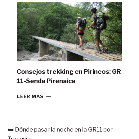
LA
GR11
CON
TIENDA
DE
CAMPAÑA?
Consejos trekking en Pirineos: GR
11-Senda Pirenaica
CONSEJOS
LEER MÁS
TREKKING
EN
PIRINEOS:
GR
🛏️ Dónde pasar la noche en la GR11 por
11-
Travesía.