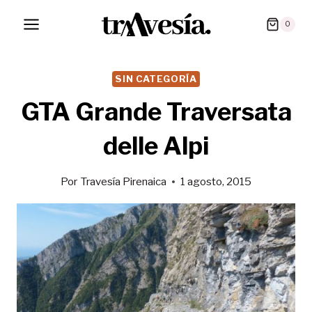
Saltar
0
al
contenido
SIN CATEGORÍA
GTA Grande Traversata
delle Alpi
Por
Travesía Pirenaica
1 agosto, 2015