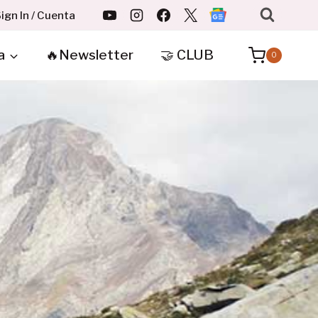
ign In / Cuenta
a
🔥Newsletter
🤝 CLUB
0