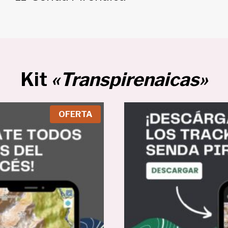
Kit
«Transpirenaicas»
P
OFERTA
R
O
D
U
C
T
O
E
N
O
F