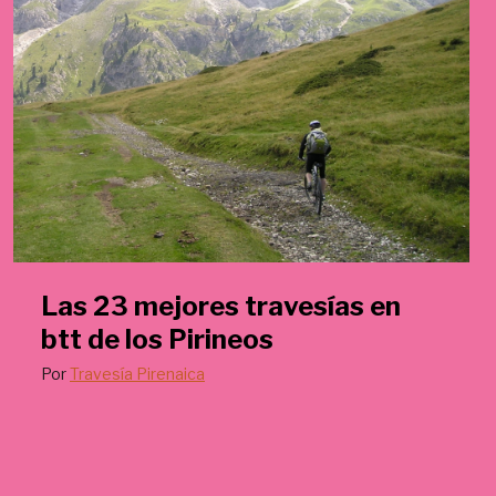
Las 23 mejores travesías en
btt de los Pirineos
Por
Travesía Pirenaica