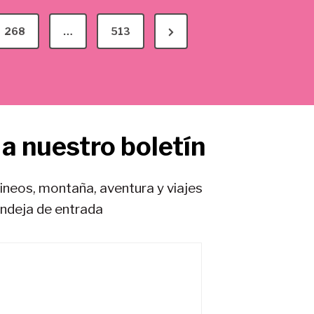
N
268
…
513
e
x
t
P
a nuestro boletín
a
g
e
rineos, montaña, aventura y viajes
andeja de entrada