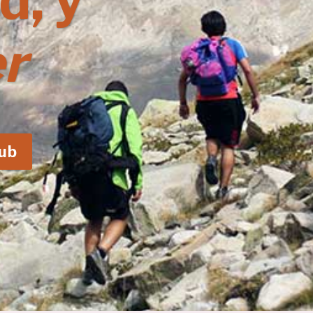
d, y
r
lub