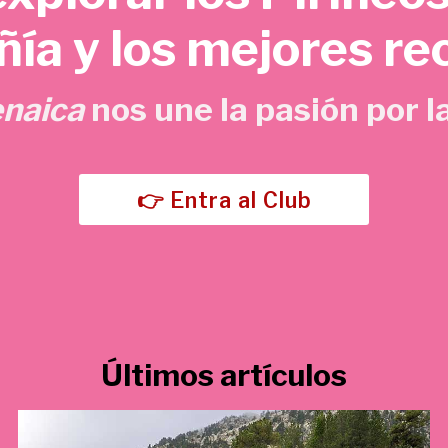
o
a
ía y los mejores re
r
c
i
t
g
u
enaica
nos une la pasión por la
i
a
n
l
a
e
l
s
👉 Entra al Club
e
:
r
5
a
,
:
7
1
0
5
Últimos artículos
,
€
0
.
0