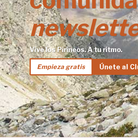
comunida
newslette
Vive los Pirineos. A tu ritmo.
Únete al C
Empieza gratis