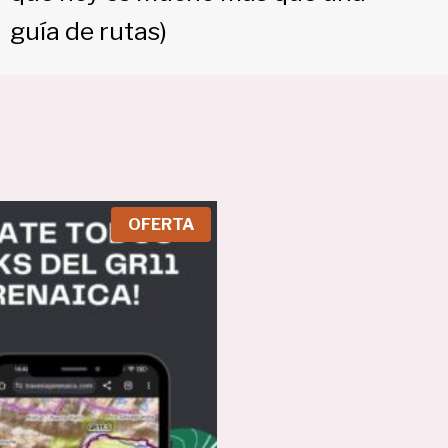
guía de rutas)
P
OFERTA
R
O
D
U
C
T
O
E
N
O
F