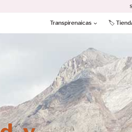
S
Transpirenaicas
🏷️ Tiend