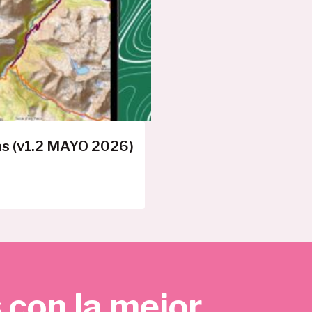
E
R
T
A
as (v1.2 MAYO 2026)
 con la mejor