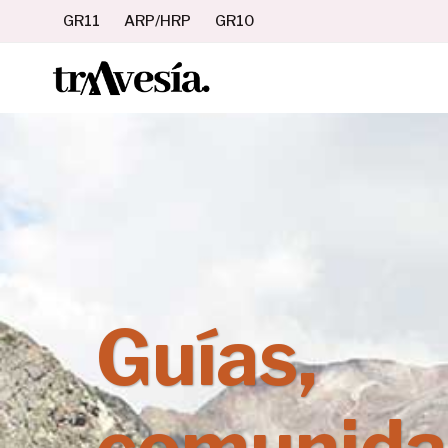
Saltar
GR11
ARP/HRP
GR10
al
contenido
Guías,