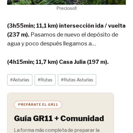
Precioso!!
(3h55min; 11,1 km) intersección ida / vuelta
(237 m).
Pasamos de nuevo el depósito de
agua y poco después llegamos a…
(4h15min; 11,7 km) Casa Julia (197 m).
Etiquetas
#
Asturias
#
Rutas
#
Rutas Asturias
de
la
entrada:
PREPÁRATE EL GR11
Guía GR11 + Comunidad
La forma más completa de preparar la