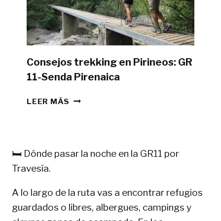
DE
CAMPAÑA?
Consejos trekking en Pirineos: GR
11-Senda Pirenaica
CONSEJOS
LEER MÁS
TREKKING
EN
PIRINEOS:
GR
🛏️ Dónde pasar la noche en la GR11 por
11-
Travesía.
SENDA
PIRENAICA
A lo largo de la ruta vas a encontrar refugios
guardados o libres, albergues, campings y