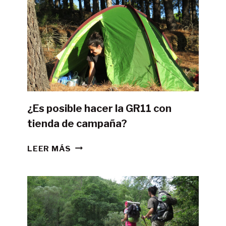
¿Es posible hacer la GR11 con
tienda de campaña?
¿ES
LEER MÁS
POSIBLE
HACER
LA
GR11
CON
TIENDA