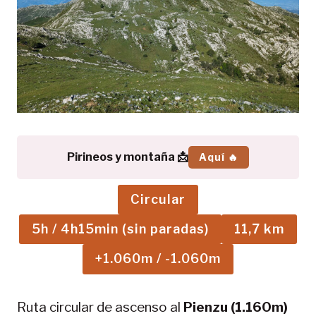
Pirineos y montaña 📩
Aquí 🔥
Circular
5h / 4h15min (sin paradas)
11,7 km
+1.060m / -1.060m
Ruta circular de ascenso al
Pienzu (1.160m)