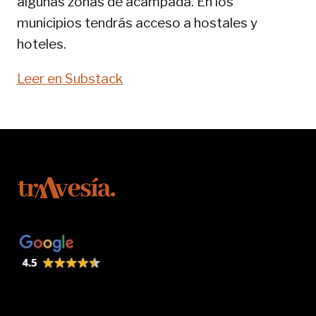
algunas zonas de acampada. En los
municipios tendrás acceso a hostales y
hoteles.
Leer en Substack