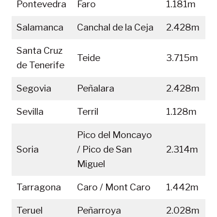
Pontevedra
Faro
1.181m
Salamanca
Canchal de la Ceja
2.428m
Santa Cruz
Teide
3.715m
de Tenerife
Segovia
Peñalara
2.428m
Sevilla
Terril
1.128m
Pico del Moncayo
Soria
/ Pico de San
2.314m
Miguel
Tarragona
Caro / Mont Caro
1.442m
Teruel
Peñarroya
2.028m