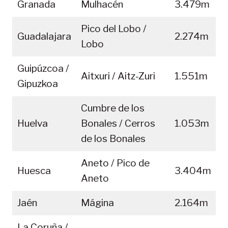
Granada
Mulhacén
3.479m
Pico del Lobo /
Guadalajara
2.274m
Lobo
Guipúzcoa /
Aitxuri / Aitz-Zuri
1.551m
Gipuzkoa
Cumbre de los
Huelva
Bonales / Cerros
1.053m
de los Bonales
Aneto / Pico de
Huesca
3.404m
Aneto
Jaén
Mágina
2.164m
La Coruña /