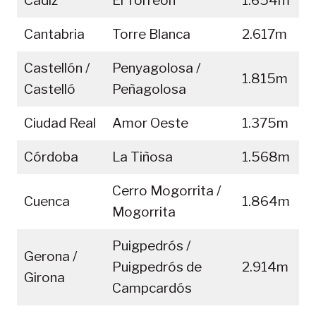
Cádiz
El Torreón
1.654m
Cantabria
Torre Blanca
2.617m
Castellón /
Penyagolosa /
1.815m
Castelló
Peñagolosa
Ciudad Real
Amor Oeste
1.375m
Córdoba
La Tiñosa
1.568m
Cerro Mogorrita /
Cuenca
1.864m
Mogorrita
Puigpedrós /
Gerona /
Puigpedrós de
2.914m
Girona
Campcardós