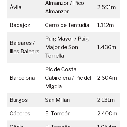
Almanzor / Pico
Ávila
2.591m
Almanzor
Badajoz
Cerro de Tentudía
1.112m
Puig Mayor / Puig
Baleares /
Major de Son
1.436m
Illes Balears
Torrella
Pic de Costa
Barcelona
Cabirolera / Pic del
2.604m
Migdia
Burgos
San Millán
2.131m
Cáceres
El Torreón
2.400m