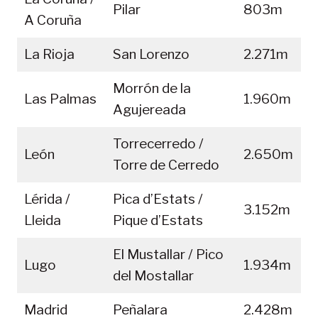
Pilar
803m
A Coruña
La Rioja
San Lorenzo
2.271m
Morrón de la
Las Palmas
1.960m
Agujereada
Torrecerredo /
León
2.650m
Torre de Cerredo
Lérida /
Pica d’Estats /
3.152m
Lleida
Pique d’Estats
El Mustallar / Pico
Lugo
1.934m
del Mostallar
Madrid
Peñalara
2.428m