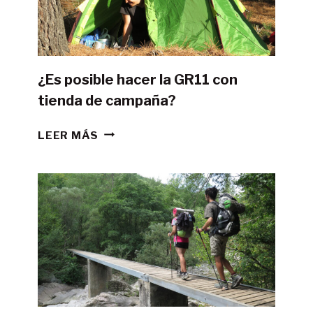
¿Es posible hacer la GR11 con
tienda de campaña?
¿ES
LEER MÁS
POSIBLE
HACER
LA
GR11
CON
TIENDA
DE
CAMPAÑA?