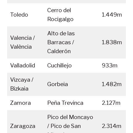
Cerro del
Toledo
1.449m
Rocigalgo
Alto de las
Valencia /
Barracas /
1.838m
València
Calderón
Valladolid
Cuchillejo
933m
Vizcaya /
Gorbeia
1.482m
Bizkaia
Zamora
Peña Trevinca
2.127m
Pico del Moncayo
Zaragoza
/ Pico de San
2.314m