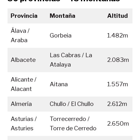
Provincia
Montaña
Altitud
Álava /
Gorbeia
1.482m
Araba
Las Cabras / La
Albacete
2.083m
Atalaya
Alicante /
Aitana
1.557m
Alacant
Almería
Chullo / El Chullo
2.612m
Asturias /
Torrecerredo /
2.650m
Asturies
Torre de Cerredo