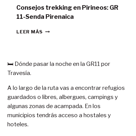
Consejos trekking en Pirineos: GR
11-Senda Pirenaica
CONSEJOS
LEER MÁS
TREKKING
EN
PIRINEOS:
GR
🛏️ Dónde pasar la noche en la GR11 por
11-
Travesía.
SENDA
PIRENAICA
A lo largo de la ruta vas a encontrar refugios
guardados o libres, albergues, campings y
algunas zonas de acampada. En los
municipios tendrás acceso a hostales y
hoteles.