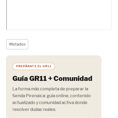
Etiquetas
#
listados
de
la
entrada:
PREPÁRATE EL GR11
Guía GR11 + Comunidad
La forma más completa de preparar la
Senda Pirenaica: guía online, contenido
actualizado y comunidad activa donde
resolver dudas reales.