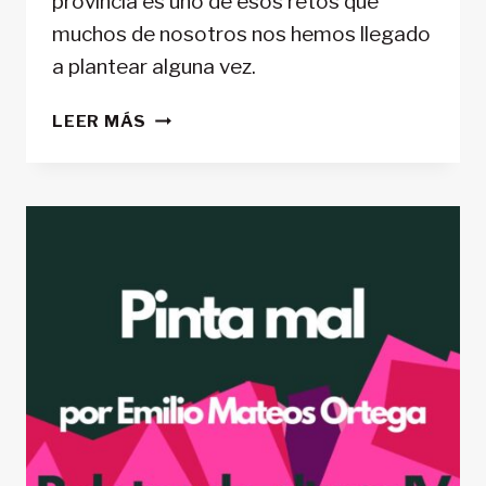
provincia es uno de esos retos que
muchos de nosotros nos hemos llegado
a plantear alguna vez.
EL
LEER MÁS
PICO
MÁS
ALTO
DE
CADA
PROVINCIA.