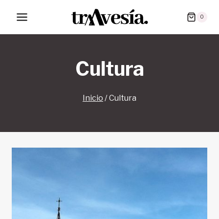
Saltar
0
al
contenido
Cultura
Inicio
/
Cultura