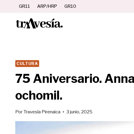
Saltar
GR11
ARP/HRP
GR10
al
contenido
CULTURA
75 Aniversario. Ann
ochomil.
Por
Travesía Pirenaica
3 junio, 2025