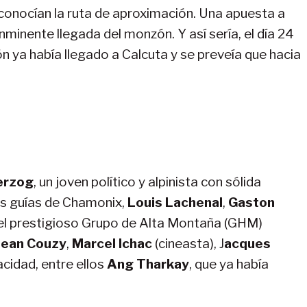
a conocían la ruta de aproximación. Una apuesta a
inminente llegada del monzón. Y así sería, el día 24
ón ya había llegado a Calcuta y se preveía que hacia
erzog
, un joven político y alpinista con sólida
es guías de Chamonix,
Louis Lachenal
,
Gaston
el prestigioso Grupo de Alta Montaña (GHM)
Jean Couzy
,
Marcel Ichac
(cineasta), J
acques
cidad, entre ellos
Ang Tharkay
, que ya había