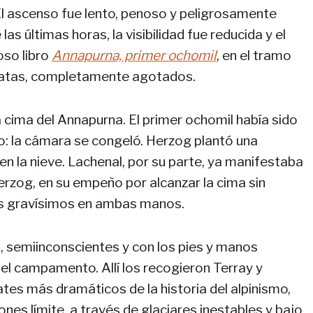
l ascenso fue lento, penoso y peligrosamente
as últimas horas, la visibilidad fue reducida y el
oso libro
Annapurna, primer ochomil
, en el tramo
matas, completamente agotados.
a cima del Annapurna. El primer ochomil había sido
: la cámara se congeló. Herzog plantó una
n la nieve. Lachenal, por su parte, ya manifestaba
erzog, en su empeño por alcanzar la cima sin
ños gravísimos en ambas manos.
s, semiinconscientes y con los pies y manos
el campamento. Allí los recogieron Terray y
tes más dramáticos de la historia del alpinismo,
nes límite, a través de glaciares inestables y bajo