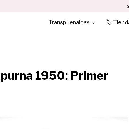
S
Transpirenaicas
🏷️ Tiend
apurna 1950: Primer