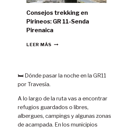
Consejos trekking en
Pirineos: GR 11-Senda
Pirenaica
CONSEJOS
LEER MÁS
TREKKING
EN
PIRINEOS:
GR
🛏️ Dónde pasar la noche en la GR11
11-
por Travesía.
SENDA
PIRENAICA
A lo largo de la ruta vas a encontrar
refugios guardados o libres,
albergues, campings y algunas zonas
de acampada. En los municipios