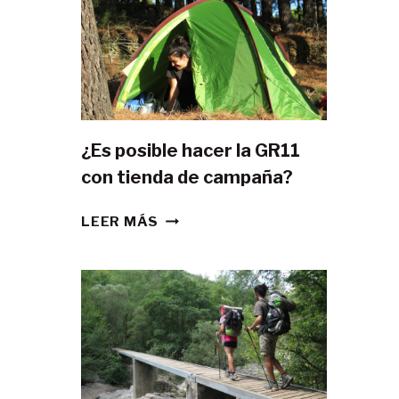
¿Es posible hacer la GR11
con tienda de campaña?
¿ES
LEER MÁS
POSIBLE
HACER
LA
GR11
CON
TIENDA
DE
CAMPAÑA?