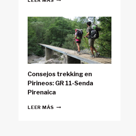
LEER MÁS
POSIBLE
HACER
LA
GR11
CON
TIENDA
DE
CAMPAÑA?
Consejos trekking en
Pirineos: GR 11-Senda
Pirenaica
CONSEJOS
LEER MÁS
TREKKING
EN
PIRINEOS:
GR