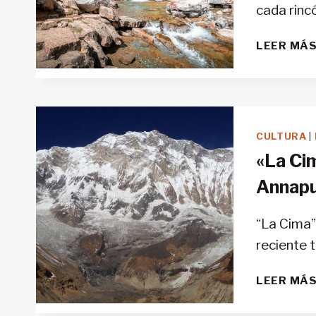
cada rinc
LEER MÁ
CULTURA
|
«La Cim
Annap
“La Cima”
reciente 
LEER MÁ