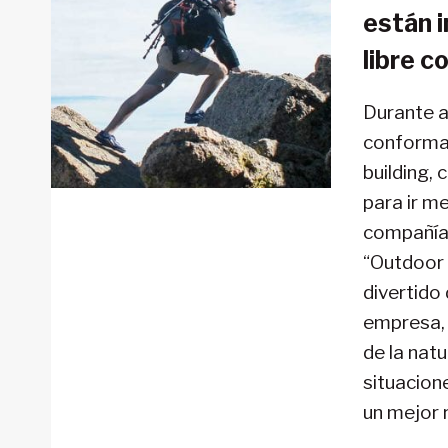
están i
libre c
Durante a
conformac
building,
para ir m
compañías
“Outdoor 
divertido
empresa, 
de la nat
situacion
un mejor 