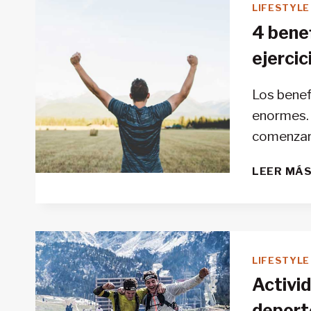
LIFESTYLE
4 benef
ejerci
Los benefi
enormes. 
comenzar 
LEER MÁ
LIFESTYLE
Activi
deport