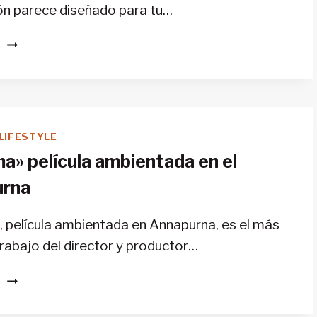
ón parece diseñado para tu…
DESCUBRE
S
LOS
RINCONES
MÁS
FOTOGRAFIADOS
DE
LIFESTYLE
LOS
a» película ambientada en el
PIRINEOS
urna
, película ambientada en Annapurna, es el más
trabajo del director y productor…
«LA
S
CIMA»
PELÍCULA