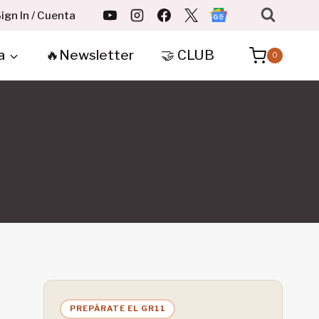
ign In / Cuenta
a
🔥Newsletter
🤝 CLUB
0
PREPÁRATE EL GR11