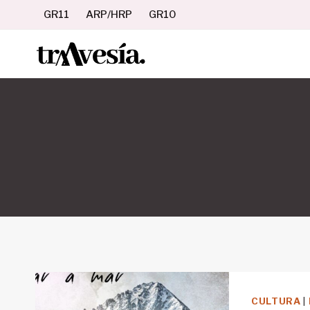
Saltar
GR11
ARP/HRP
GR10
al
contenido
CULTURA
|