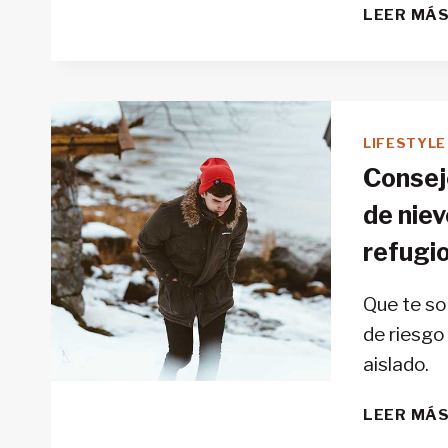
LEER MÁ
LIFESTYLE
Consej
de niev
refugio
Que te so
de riesgo 
aislado.
LEER MÁ