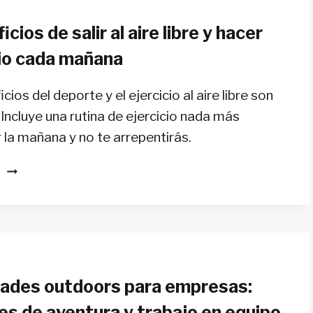
LIBRE
icios de salir al aire libre y hacer
PARA
AUMENTAR
cio cada mañana
LA
CREATIVIDAD
cios del deporte y el ejercicio al aire libre son
Incluye una rutina de ejercicio nada más
la mañana y no te arrepentirás.
4
S
BENEFICIOS
DE
SALIR
AL
AIRE
LIBRE
dades outdoors para empresas:
Y
HACER
es de aventura y trabajo en equipo