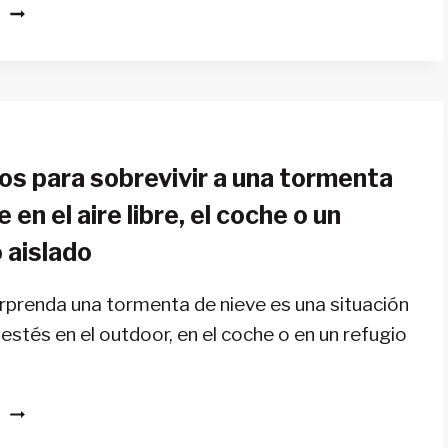
OUTDOOR
S
TRAINING:
POR
QUÉ
LAS
EMPRESAS
ESTÁN
os para sobrevivir a una tormenta
INCORPORANDO
ACTIVIDADES
e en el aire libre, el coche o un
AL
 aislado
AIRE
LIBRE
COMO
rprenda una tormenta de nieve es una situación
APRENDIZAJE
estés en el outdoor, en el coche o en un refugio
CONSEJOS
S
PARA