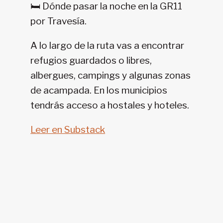
🛏️ Dónde pasar la noche en la GR11
11-
por Travesía.
SENDA
PIRENAICA
A lo largo de la ruta vas a encontrar
refugios guardados o libres,
albergues, campings y algunas zonas
de acampada. En los municipios
tendrás acceso a hostales y hoteles.
Leer en Substack