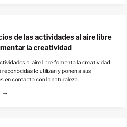
SOBREVIVIR
A
UNA
TORMENTA
DE
ios de las actividades al aire libre
NIEVE
EN
mentar la creatividad
EL
AIRE
ctividades al aire libre fomenta la creatividad.
LIBRE,
reconocidas lo utilizan y ponen a sus
EL
COCHE
 en contacto con la naturaleza.
O
UN
BENEFICIOS
S
REFUGIO
DE
AISLADO
LAS
ACTIVIDADES
AL
AIRE