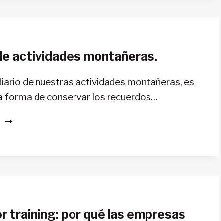
AMBIENTADA
EN
EL
ANNAPURNA
 de actividades montañeras.
diario de nuestras actividades montañeras, es
a forma de conservar los recuerdos…
DIARIO
S
DE
ACTIVIDADES
MONTAÑERAS.
 training: por qué las empresas