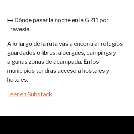
EN
PIRINEOS:
GR
🛏️ Dónde pasar la noche en la GR11 por
11-
Travesía.
SENDA
PIRENAICA
A lo largo de la ruta vas a encontrar refugios
guardados o libres, albergues, campings y
algunas zonas de acampada. En los
municipios tendrás acceso a hostales y
hoteles.
Leer en Substack