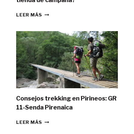
¿ES
LEER MÁS
POSIBLE
HACER
LA
GR11
CON
TIENDA
DE
CAMPAÑA?
Consejos trekking en Pirineos: GR
11-Senda Pirenaica
CONSEJOS
LEER MÁS
TREKKING