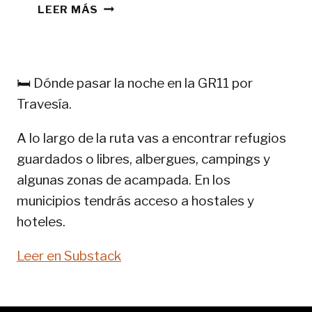
CONSEJOS
LEER MÁS
TREKKING
EN
PIRINEOS:
GR
🛏️ Dónde pasar la noche en la GR11 por
11-
Travesía.
SENDA
PIRENAICA
A lo largo de la ruta vas a encontrar refugios
guardados o libres, albergues, campings y
algunas zonas de acampada. En los
municipios tendrás acceso a hostales y
hoteles.
Leer en Substack