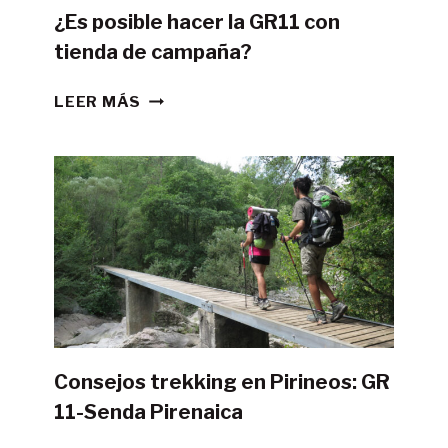
¿Es posible hacer la GR11 con
tienda de campaña?
¿ES
LEER MÁS
POSIBLE
HACER
LA
GR11
CON
TIENDA
DE
CAMPAÑA?
Consejos trekking en Pirineos: GR
11-Senda Pirenaica