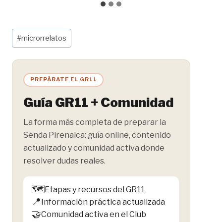
Etiquetas
#
microrrelatos
de
la
entrada:
PREPÁRATE EL GR11
Guía GR11 + Comunidad
La forma más completa de preparar la
Senda Pirenaica: guía online, contenido
actualizado y comunidad activa donde
resolver dudas reales.
🗺️
Etapas y recursos del GR11
📍
Información práctica actualizada
🤝
Comunidad activa en el Club