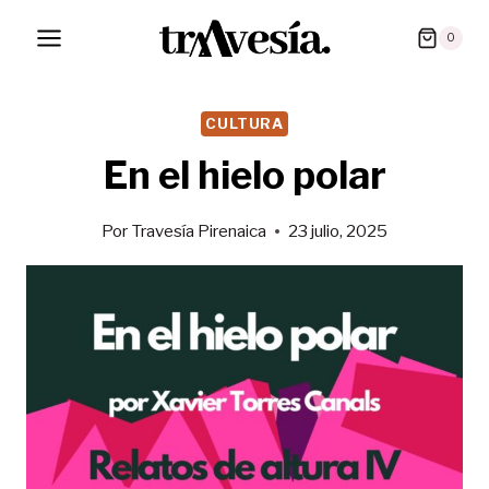
Saltar
0
al
contenido
CULTURA
En el hielo polar
Por
Travesía Pirenaica
23 julio, 2025