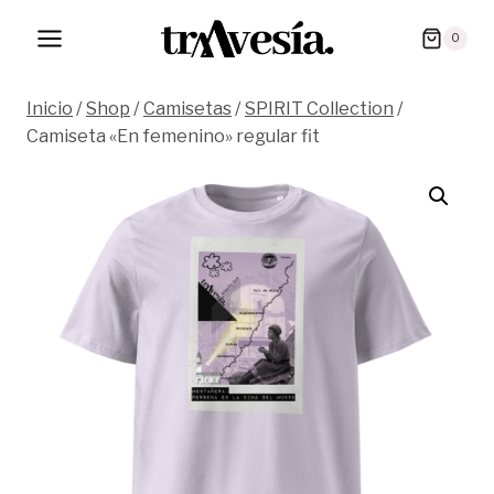
Saltar
0
al
contenido
Inicio
/
Shop
/
Camisetas
/
SPIRIT Collection
/
Camiseta «En femenino» regular fit