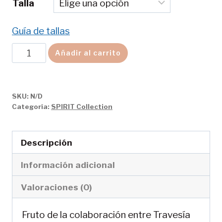
Talla
Guía de tallas
Camiseta
Añadir al carrito
«En
femenino»
regular
SKU:
N/D
Categoría:
SPIRIT Collection
fit
cantidad
Descripción
Información adicional
Valoraciones (0)
Fruto de la colaboración entre Travesía