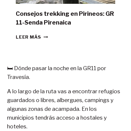
Consejos trekking en Pirineos: GR
11-Senda Pirenaica
CONSEJOS
LEER MÁS
TREKKING
EN
PIRINEOS:
GR
🛏️ Dónde pasar la noche en la GR11 por
11-
Travesía.
SENDA
PIRENAICA
A lo largo de la ruta vas a encontrar refugios
guardados o libres, albergues, campings y
algunas zonas de acampada. En los
municipios tendrás acceso a hostales y
hoteles.