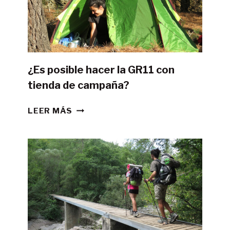
¿Es posible hacer la GR11 con
tienda de campaña?
¿ES
LEER MÁS
POSIBLE
HACER
LA
GR11
CON
TIENDA
DE
CAMPAÑA?