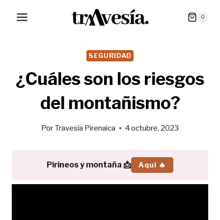
Saltar
0
al
contenido
SEGURIDAD
¿Cuáles son los riesgos
del montañismo?
Por
Travesía Pirenaica
4 octubre, 2023
Pirineos y montaña 📩
Aquí 🔥