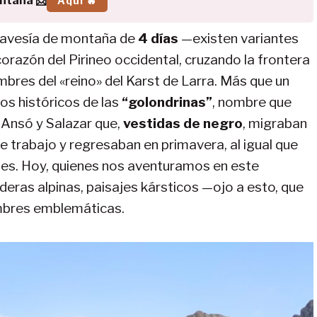
ontaña 📩
Aquí 🔥
ravesía de montaña de
4 días
—existen variantes
corazón del Pirineo occidental, cruzando la frontera
mbres del «reino» del Karst de Larra. Más que un
sos históricos de las
“golondrinas”
, nombre que
, Ansó y Salazar que,
vestidas de negro
, migraban
e trabajo y regresaban en primavera, al igual que
les. Hoy, quienes nos aventuramos en este
eras alpinas, paisajes kársticos —ojo a esto, que
mbres emblemáticas.