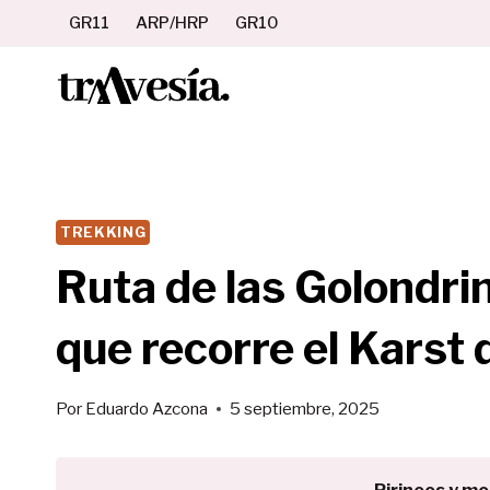
Saltar
GR11
ARP/HRP
GR10
al
contenido
TREKKING
Ruta de las Golondrin
que recorre el Karst 
Por
Eduardo Azcona
5 septiembre, 2025