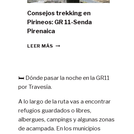
Consejos trekking en
Pirineos: GR 11-Senda
Pirenaica
CONSEJOS
LEER MÁS
TREKKING
EN
PIRINEOS:
GR
🛏️ Dónde pasar la noche en la GR11
11-
por Travesía.
SENDA
PIRENAICA
A lo largo de la ruta vas a encontrar
refugios guardados o libres,
albergues, campings y algunas zonas
de acampada. En los municipios