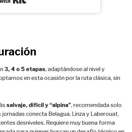
duración
en
3, 4 o 5 etapas
, adaptándose al nivel y
ptamos en esta ocasión por la ruta clásica, sin
más
salvaje, difícil y “alpina”
, recomendada solo
 jornadas conecta Belagua, Linza y Laberouat,
gentes desniveles. Requiere muy buena forma
pensada para quienes buscan un desafío técnico en