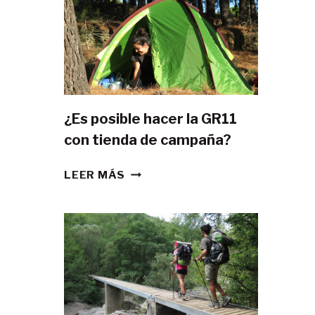
¿Es posible hacer la GR11
con tienda de campaña?
¿ES
LEER MÁS
POSIBLE
HACER
LA
GR11
CON
TIENDA
DE
CAMPAÑA?