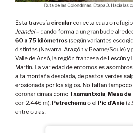
Ruta de las Golondrinas. Etapa 3. Hacia las 
Esta travesía
circular
conecta cuatro refugi
Jeandel
– dando forma a un gran bucle alrede
60 a 75 kilómetros
(según variantes escogida
distintas (Navarra, Aragón y Bearne/Soule) y 
Valle de Ansó, la región francesa de Lescún y 
Martin. La variedad de entornos es asombro
alta montaña desolada, de pastos verdes salp
erosionada por los siglos. No faltan tampoco
coronar cimas como
Txamantxoia
,
Mesa de 
con 2.446 m),
Petrechema
o el
Pic d’Anie
(2.
entre otras.