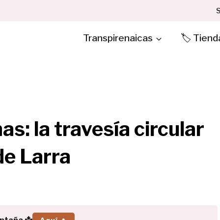
S
Transpirenaicas
🏷️ Tiend
as: la travesía circular
de Larra