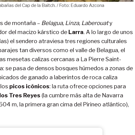
cabañas del Cap de la Baitch. / Foto: Eduardo Azcona
os de montaña –
Belagua, Linza, Laberouat
y
dor del macizo kárstico de
Larra
. A lo largo de unos
s) el sendero atraviesa tres regiones culturales
parajes tan diversos como el valle de Belagua, el
las mesetas calizas cercanas a La Pierre Saint-
sa: se pasa de densos bosques húmedos a zonas de
icados de ganado a laberintos de roca caliza
 los
picos icónicos
: la ruta ofrece opciones para
los Tres Reyes
(la cumbre más alta de Navarra
504 m, la primera gran cima del Pirineo atlántico),