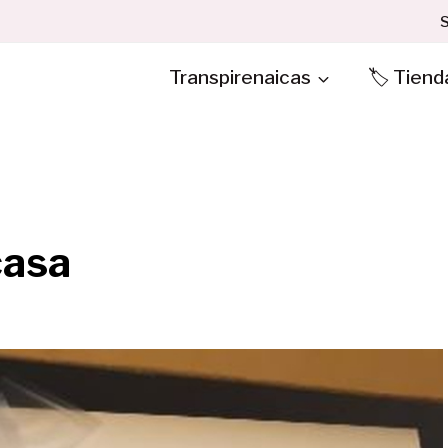
S
Transpirenaicas
🏷️ Tiend
casa