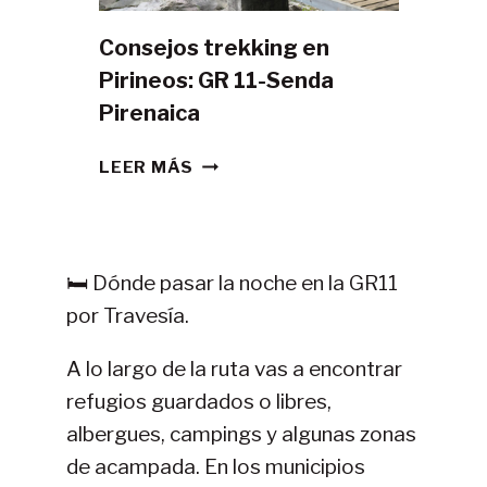
Consejos trekking en
Pirineos: GR 11-Senda
Pirenaica
CONSEJOS
LEER MÁS
TREKKING
EN
PIRINEOS:
GR
🛏️ Dónde pasar la noche en la GR11
11-
por Travesía.
SENDA
PIRENAICA
A lo largo de la ruta vas a encontrar
refugios guardados o libres,
albergues, campings y algunas zonas
de acampada. En los municipios