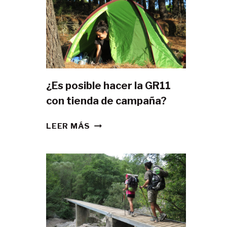
¿Es posible hacer la GR11
con tienda de campaña?
¿ES
LEER MÁS
POSIBLE
HACER
LA
GR11
CON
TIENDA
DE
CAMPAÑA?