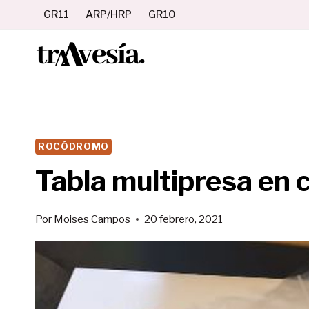
Saltar
GR11
ARP/HRP
GR10
al
contenido
ROCÓDROMO
Tabla multipresa en 
Por
Moises Campos
20 febrero, 2021