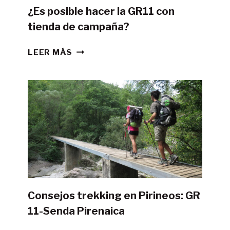
¿Es posible hacer la GR11 con
tienda de campaña?
¿ES
LEER MÁS
POSIBLE
HACER
LA
GR11
CON
TIENDA
DE
CAMPAÑA?
Consejos trekking en Pirineos: GR
11-Senda Pirenaica