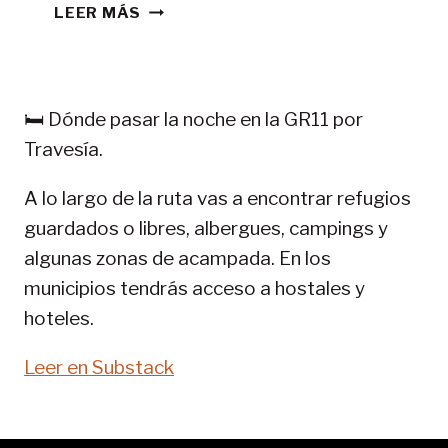
CONSEJOS
LEER MÁS
TREKKING
EN
PIRINEOS:
GR
🛏️ Dónde pasar la noche en la GR11 por
11-
Travesía.
SENDA
PIRENAICA
A lo largo de la ruta vas a encontrar refugios
guardados o libres, albergues, campings y
algunas zonas de acampada. En los
municipios tendrás acceso a hostales y
hoteles.
Leer en Substack