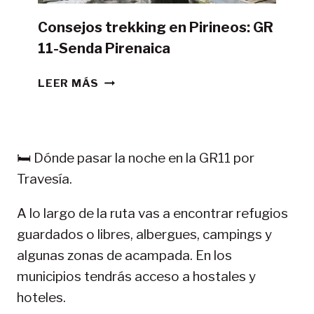
Consejos trekking en Pirineos: GR
11-Senda Pirenaica
CONSEJOS
LEER MÁS
TREKKING
EN
PIRINEOS:
GR
🛏️ Dónde pasar la noche en la GR11 por
11-
Travesía.
SENDA
PIRENAICA
A lo largo de la ruta vas a encontrar refugios
guardados o libres, albergues, campings y
algunas zonas de acampada. En los
municipios tendrás acceso a hostales y
hoteles.