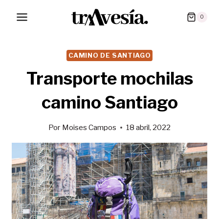
Saltar
0
al
contenido
CAMINO DE SANTIAGO
Transporte mochilas
camino Santiago
Por
Moises Campos
18 abril, 2022