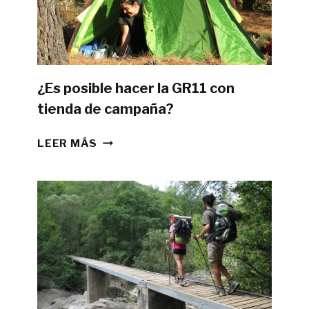
¿Es posible hacer la GR11 con
tienda de campaña?
¿ES
LEER MÁS
POSIBLE
HACER
LA
GR11
CON
TIENDA
DE
CAMPAÑA?