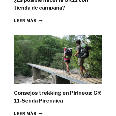
tienda de campaña?
¿ES
LEER MÁS
POSIBLE
HACER
LA
GR11
CON
TIENDA
DE
CAMPAÑA?
Consejos trekking en Pirineos: GR
11-Senda Pirenaica
CONSEJOS
LEER MÁS