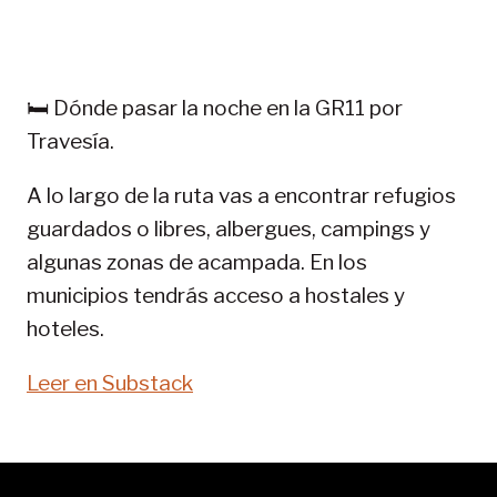
TREKKING
EN
PIRINEOS:
GR
🛏️ Dónde pasar la noche en la GR11 por
11-
Travesía.
SENDA
PIRENAICA
A lo largo de la ruta vas a encontrar refugios
guardados o libres, albergues, campings y
algunas zonas de acampada. En los
municipios tendrás acceso a hostales y
hoteles.
Leer en Substack