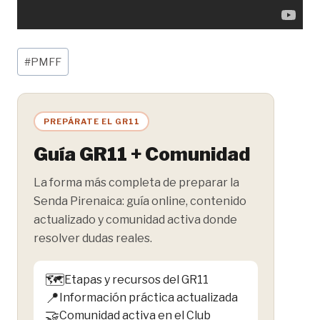
Etiquetas
#
PMFF
de
la
entrada:
PREPÁRATE EL GR11
Guía GR11 + Comunidad
La forma más completa de preparar la
Senda Pirenaica: guía online, contenido
actualizado y comunidad activa donde
resolver dudas reales.
🗺️
Etapas y recursos del GR11
📍
Información práctica actualizada
🤝
Comunidad activa en el Club