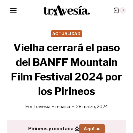
Saltar
0
al
contenido
ACTUALIDAD
Vielha cerrará el paso
del BANFF Mountain
Film Festival 2024 por
los Pirineos
Por
Travesía Pirenaica
28 marzo, 2024
Pirineos y montaña 📩
Aquí 🔥