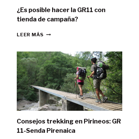
¿Es posible hacer la GR11 con
tienda de campaña?
¿ES
LEER MÁS
POSIBLE
HACER
LA
GR11
CON
TIENDA
DE
CAMPAÑA?
Consejos trekking en Pirineos: GR
11-Senda Pirenaica