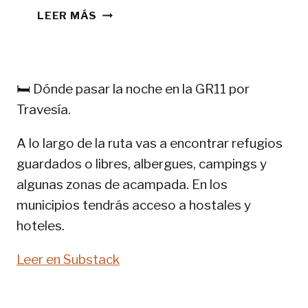
CONSEJOS
LEER MÁS
TREKKING
EN
PIRINEOS:
GR
🛏️ Dónde pasar la noche en la GR11 por
11-
Travesía.
SENDA
PIRENAICA
A lo largo de la ruta vas a encontrar refugios
guardados o libres, albergues, campings y
algunas zonas de acampada. En los
municipios tendrás acceso a hostales y
hoteles.
Leer en Substack