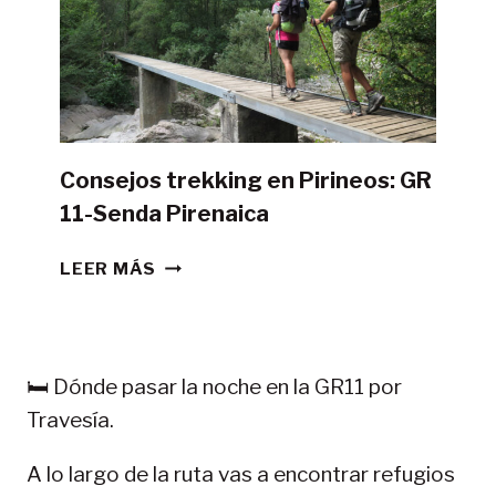
TIENDA
DE
CAMPAÑA?
Consejos trekking en Pirineos: GR
11-Senda Pirenaica
CONSEJOS
LEER MÁS
TREKKING
EN
PIRINEOS:
GR
🛏️ Dónde pasar la noche en la GR11 por
11-
Travesía.
SENDA
PIRENAICA
A lo largo de la ruta vas a encontrar refugios