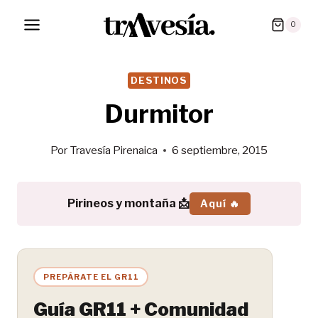
Saltar
0
al
contenido
DESTINOS
Durmitor
Por
Travesía Pirenaica
6 septiembre, 2015
Pirineos y montaña 📩
Aquí 🔥
PREPÁRATE EL GR11
Guía GR11 + Comunidad