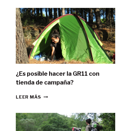
¿Es posible hacer la GR11 con
tienda de campaña?
¿ES
LEER MÁS
POSIBLE
HACER
LA
GR11
CON