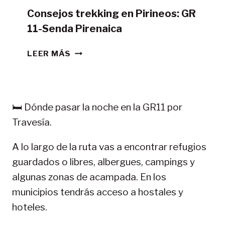
Consejos trekking en Pirineos: GR
11-Senda Pirenaica
CONSEJOS
LEER MÁS
TREKKING
EN
PIRINEOS:
GR
🛏️ Dónde pasar la noche en la GR11 por
11-
Travesía.
SENDA
PIRENAICA
A lo largo de la ruta vas a encontrar refugios
guardados o libres, albergues, campings y
algunas zonas de acampada. En los
municipios tendrás acceso a hostales y
hoteles.