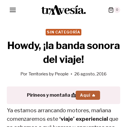
Saltar
0
al
contenido
SIN CATEGORÍA
Howdy, ¡la banda sonora
del viaje!
Por
Territories by People
26 agosto, 2016
Pirineos y montaña 📩
Aquí 🔥
Ya estamos arrancando motores, mañana
comenzaremos este
‘viaje’ experiencial
que