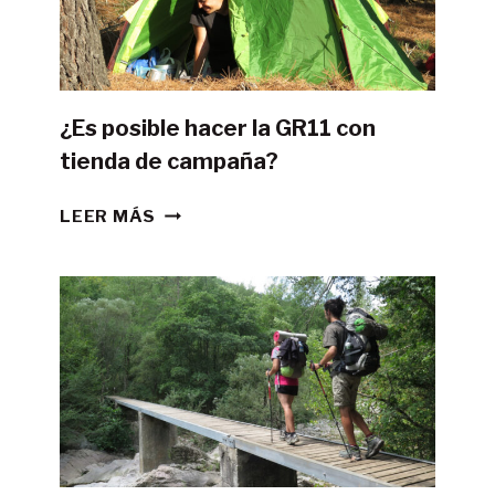
¿Es posible hacer la GR11 con
tienda de campaña?
¿ES
LEER MÁS
POSIBLE
HACER
LA
GR11
CON
TIENDA
DE
CAMPAÑA?