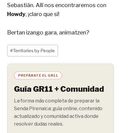
Sebastián. Allí nos encontraremos con
Howdy
, ¡claro que sí!
Bertan izango gara, animatzen?
Etiquetas
#
Territories by People
de
la
entrada:
PREPÁRATE EL GR11
Guía GR11 + Comunidad
La forma más completa de preparar la
Senda Pirenaica: guía online, contenido
actualizado y comunidad activa donde
resolver dudas reales.