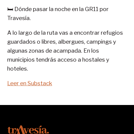
GR
🛏️ Dónde pasar la noche en la GR11 por
11-
Travesía.
SENDA
PIRENAICA
A lo largo de la ruta vas a encontrar refugios
guardados o libres, albergues, campings y
algunas zonas de acampada. En los
municipios tendrás acceso a hostales y
hoteles.
Leer en Substack