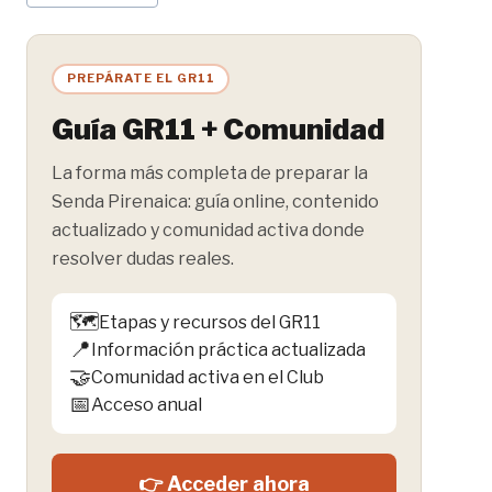
de
la
entrada:
PREPÁRATE EL GR11
Guía GR11 + Comunidad
La forma más completa de preparar la
Senda Pirenaica: guía online, contenido
actualizado y comunidad activa donde
resolver dudas reales.
🗺️
Etapas y recursos del GR11
📍
Información práctica actualizada
🤝
Comunidad activa en el Club
📅
Acceso anual
👉 Acceder ahora