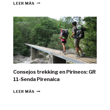
¿ES
LEER MÁS
POSIBLE
HACER
LA
GR11
CON
TIENDA
DE
CAMPAÑA?
Consejos trekking en Pirineos: GR
11-Senda Pirenaica
CONSEJOS
LEER MÁS
TREKKING
EN
PIRINEOS: