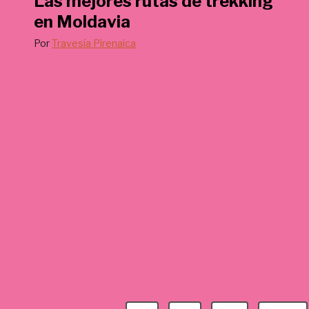
Las mejores rutas de trekking
€
en Moldavia
.
Por
Travesía Pirenaica