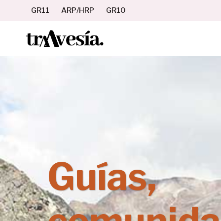
Saltar
GR11
ARP/HRP
GR10
al
contenido
Guías,