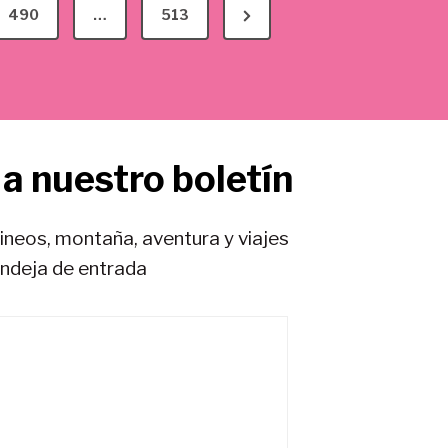
N
490
…
513
e
x
t
P
a nuestro boletín
a
g
e
rineos, montaña, aventura y viajes
andeja de entrada