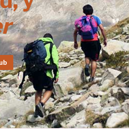
d, y
r
lub