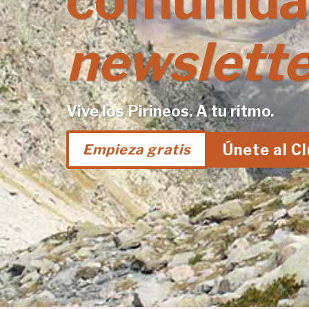
comunida
newslette
Vive los Pirineos. A tu ritmo.
Únete al C
Empieza gratis