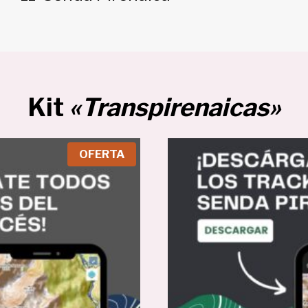
Kit
«Transpirenaicas»
P
OFERTA
R
O
D
U
C
T
O
E
N
O
F