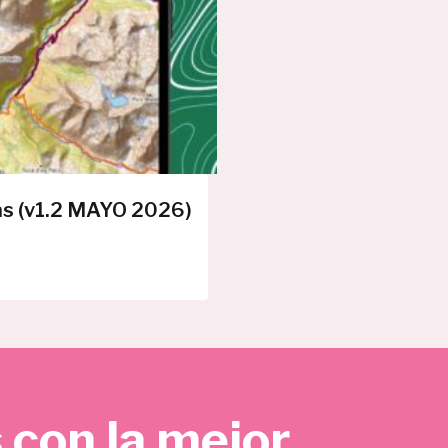
E
R
T
A
as (v1.2 MAYO 2026)
 con la mejor