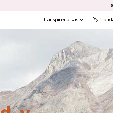
S
Transpirenaicas
🏷️ Tiend