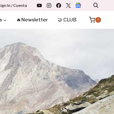
ign In / Cuenta
a
🔥Newsletter
🤝 CLUB
0