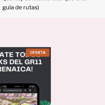
guía de rutas)
P
OFERTA
R
O
D
U
C
T
O
E
N
O
F