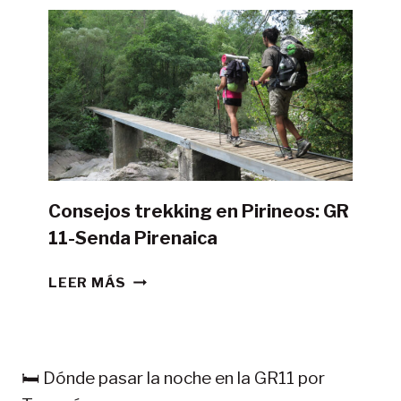
LA
GR11
CON
TIENDA
DE
CAMPAÑA?
Consejos trekking en Pirineos: GR
11-Senda Pirenaica
CONSEJOS
LEER MÁS
TREKKING
EN
PIRINEOS:
GR
🛏️ Dónde pasar la noche en la GR11 por
11-