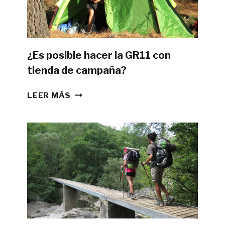
¿Es posible hacer la GR11 con
tienda de campaña?
¿ES
LEER MÁS
POSIBLE
HACER
LA
GR11
CON
TIENDA
DE
CAMPAÑA?