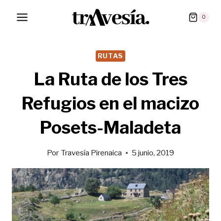
Saltar
0
al
contenido
RUTAS
La Ruta de los Tres
Refugios en el macizo
Posets-Maladeta
Por
Travesía Pirenaica
5 junio, 2019