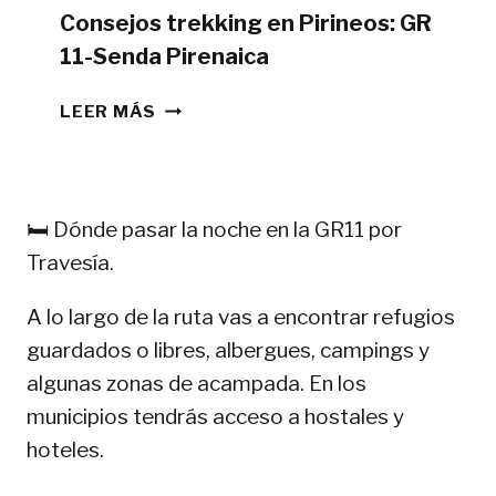
Consejos trekking en Pirineos: GR
11-Senda Pirenaica
CONSEJOS
LEER MÁS
TREKKING
EN
PIRINEOS:
GR
🛏️ Dónde pasar la noche en la GR11 por
11-
Travesía.
SENDA
PIRENAICA
A lo largo de la ruta vas a encontrar refugios
guardados o libres, albergues, campings y
algunas zonas de acampada. En los
municipios tendrás acceso a hostales y
hoteles.