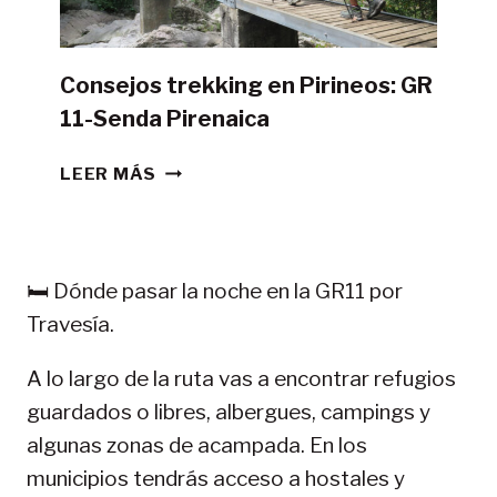
Consejos trekking en Pirineos: GR
11-Senda Pirenaica
CONSEJOS
LEER MÁS
TREKKING
EN
PIRINEOS:
GR
🛏️ Dónde pasar la noche en la GR11 por
11-
Travesía.
SENDA
PIRENAICA
A lo largo de la ruta vas a encontrar refugios
guardados o libres, albergues, campings y
algunas zonas de acampada. En los
municipios tendrás acceso a hostales y