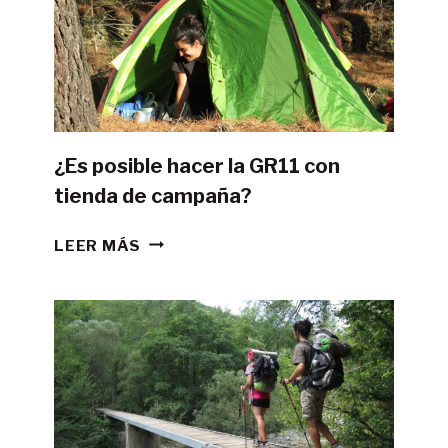
¿Es posible hacer la GR11 con
tienda de campaña?
¿ES
LEER MÁS
POSIBLE
HACER
LA
GR11
CON
TIENDA
DE
CAMPAÑA?