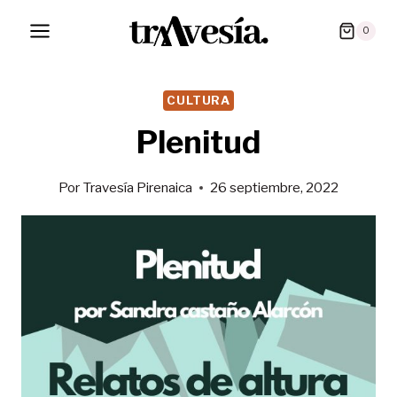
Saltar
0
al
contenido
CULTURA
Plenitud
Por
Travesía Pirenaica
26 septiembre, 2022