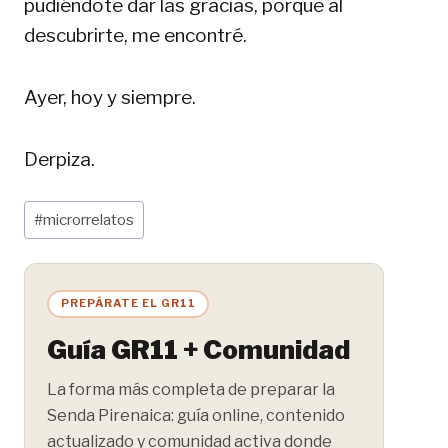
pudiéndote dar las gracias, porque al
descubrirte, me encontré.
Ayer, hoy y siempre.
Derpiza.
Etiquetas
#
microrrelatos
de
la
entrada:
PREPÁRATE EL GR11
Guía GR11 + Comunidad
La forma más completa de preparar la
Senda Pirenaica: guía online, contenido
actualizado y comunidad activa donde