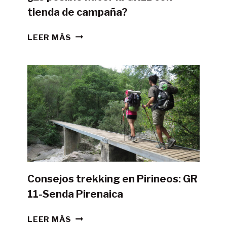
tienda de campaña?
¿ES
LEER MÁS
POSIBLE
HACER
LA
GR11
CON
TIENDA
DE
CAMPAÑA?
Consejos trekking en Pirineos: GR
11-Senda Pirenaica
CONSEJOS
LEER MÁS