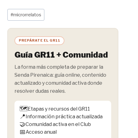
Etiquetas
#
microrrelatos
de
la
entrada:
PREPÁRATE EL GR11
Guía GR11 + Comunidad
La forma más completa de preparar la
Senda Pirenaica: guía online, contenido
actualizado y comunidad activa donde
resolver dudas reales.
🗺️
Etapas y recursos del GR11
📍
Información práctica actualizada
🤝
Comunidad activa en el Club
📅
Acceso anual