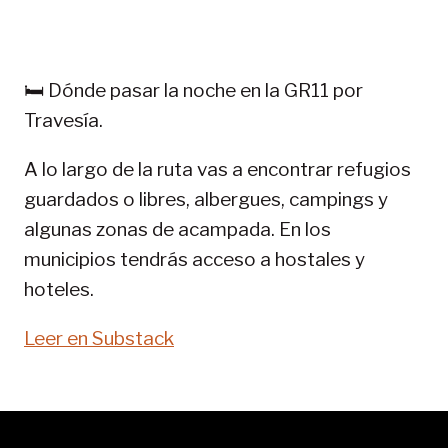
TREKKING
EN
PIRINEOS:
GR
🛏️ Dónde pasar la noche en la GR11 por
11-
Travesía.
SENDA
PIRENAICA
A lo largo de la ruta vas a encontrar refugios
guardados o libres, albergues, campings y
algunas zonas de acampada. En los
municipios tendrás acceso a hostales y
hoteles.
Leer en Substack