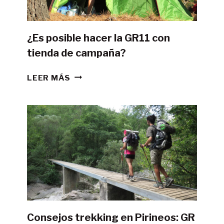
¿Es posible hacer la GR11 con
tienda de campaña?
¿ES
LEER MÁS
POSIBLE
HACER
LA
GR11
CON
TIENDA
DE
CAMPAÑA?
Consejos trekking en Pirineos: GR