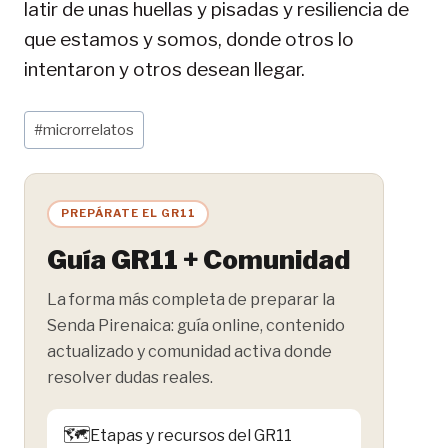
latir de unas huellas y pisadas y resiliencia de
que estamos y somos, donde otros lo
intentaron y otros desean llegar.
Etiquetas
#
microrrelatos
de
la
entrada:
PREPÁRATE EL GR11
Guía GR11 + Comunidad
La forma más completa de preparar la
Senda Pirenaica: guía online, contenido
actualizado y comunidad activa donde
resolver dudas reales.
🗺️
Etapas y recursos del GR11