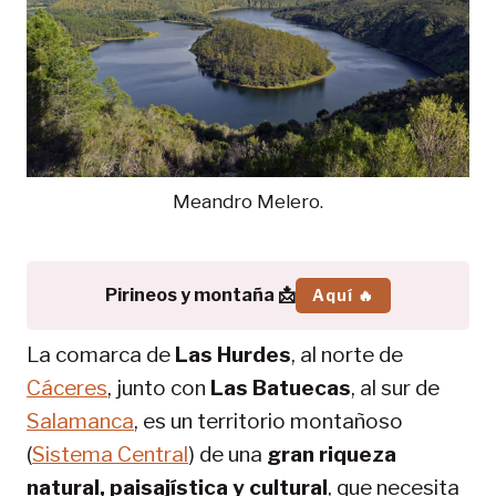
Meandro Melero.
Pirineos y montaña 📩
Aquí 🔥
La comarca de
Las Hurdes
, al norte de
Cáceres
, junto con
Las Batuecas
, al sur de
Salamanca
, es un territorio montañoso
(
Sistema Central
) de una
gran riqueza
natural, paisajística y cultural
, que necesita