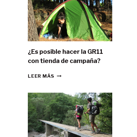
¿Es posible hacer la GR11
con tienda de campaña?
¿ES
LEER MÁS
POSIBLE
HACER
LA
GR11
CON
TIENDA
DE
CAMPAÑA?