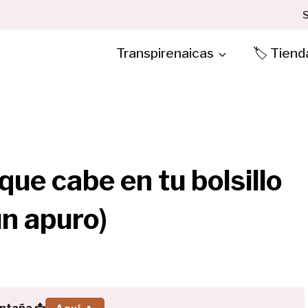
S
Transpirenaicas
🏷️ Tiend
 que cabe en tu bolsillo
un apuro)