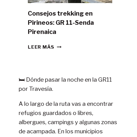
Consejos trekking en
Pirineos: GR 11-Senda
Pirenaica
CONSEJOS
LEER MÁS
TREKKING
EN
PIRINEOS:
GR
🛏️ Dónde pasar la noche en la GR11
11-
por Travesía.
SENDA
PIRENAICA
A lo largo de la ruta vas a encontrar
refugios guardados o libres,
albergues, campings y algunas zonas
de acampada. En los municipios