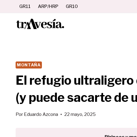
Saltar
GR11
ARP/HRP
GR10
al
contenido
MONTAÑA
El refugio ultraligero
(y puede sacarte de 
Por
Eduardo Azcona
22 mayo, 2025