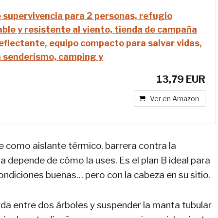
 supervivencia para 2 personas, refugio
le y resistente al viento, tienda de campaña
eflectante, equipo compacto para salvar vidas,
a senderismo, camping y
13,79 EUR
Ver en Amazon
ve como aislante térmico, barrera contra la
 depende de cómo la uses. Es el plan B ideal para
ondiciones buenas… pero con la cabeza en su sitio.
rda entre dos árboles y suspender la manta tubular