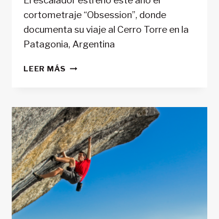
El escalador estrenó este año el
cortometraje “Obsession”, donde
documenta su viaje al Cerro Torre en la
Patagonia, Argentina
CARLOS
LEER MÁS
SUÁREZ:
EL
ENCANTO
POR
EL
VACÍO