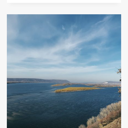
MONTAÑA
Y
SURF:
TODO
ES
POSIBLE
EN
LAS
ISLAS
LOFOTEN,
NORUEGA