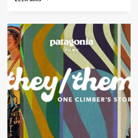
MÁS
SOBRE
EL
PLOGGING:
LA
INICIATIVA
QUE
HA
RECUPERADO
25
TONELADAS
DE
BASURA
EN
ESPAÑA