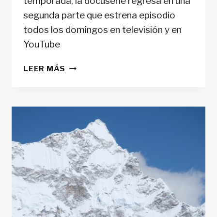
temporada, la docuserie regresa en una
segunda parte que estrena episodio
todos los domingos en televisión y en
YouTube
SEGUNDA
LEER MÁS
TEMPORADA
DE
«RESCATE»
EN
RTVE.