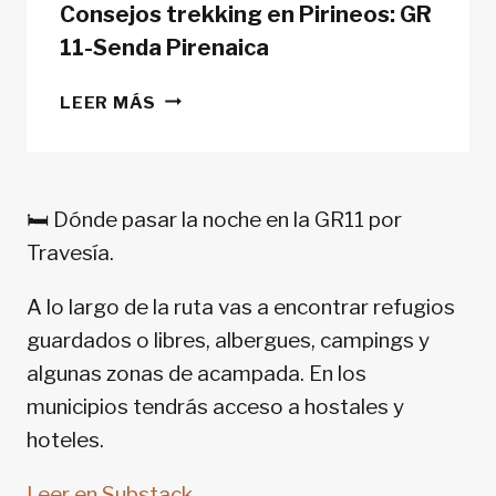
Consejos trekking en Pirineos: GR
11-Senda Pirenaica
CONSEJOS
LEER MÁS
TREKKING
EN
PIRINEOS:
GR
🛏️ Dónde pasar la noche en la GR11 por
11-
Travesía.
SENDA
PIRENAICA
A lo largo de la ruta vas a encontrar refugios
guardados o libres, albergues, campings y
algunas zonas de acampada. En los
municipios tendrás acceso a hostales y
hoteles.
Leer en Substack