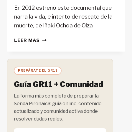
En 2012 estrenó este documental que
narra la vida, e intento de rescate de la
muerte, de Iñaki Ochoa de Olza
“PURA
LEER MÁS
VIDA”:
UN
DOCUMENTAL
SOBRE
PREPÁRATE EL GR11
LA
VIDA
Guía GR11 + Comunidad
Y
LA
La forma más completa de preparar la
MUERTE
Senda Pirenaica: guía online, contenido
actualizado y comunidad activa donde
resolver dudas reales.