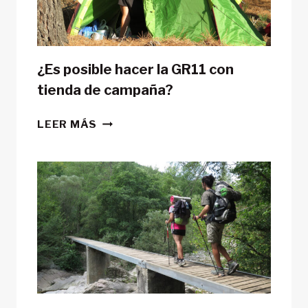
¿Es posible hacer la GR11 con
tienda de campaña?
¿ES
LEER MÁS
POSIBLE
HACER
LA
GR11
CON
TIENDA
DE
CAMPAÑA?