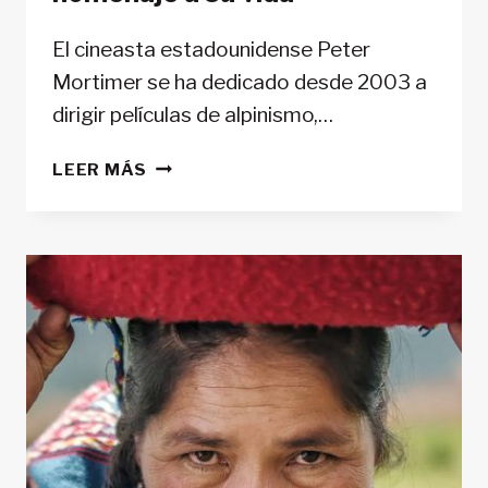
El cineasta estadounidense Peter
Mortimer se ha dedicado desde 2003 a
dirigir películas de alpinismo,…
MARC-
LEER MÁS
ANDRÉ
LECLERC
A
SU
MANERA
EN
«THE
ALPINIST»:
UN
HOMENAJE
A
SU