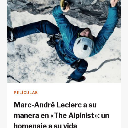
PAÍS
DESDE
LAS
MONTAÑAS
MÁS
ALTAS
PELÍCULAS
Marc-André Leclerc a su
manera en «The Alpinist»: un
homenaje a su vida