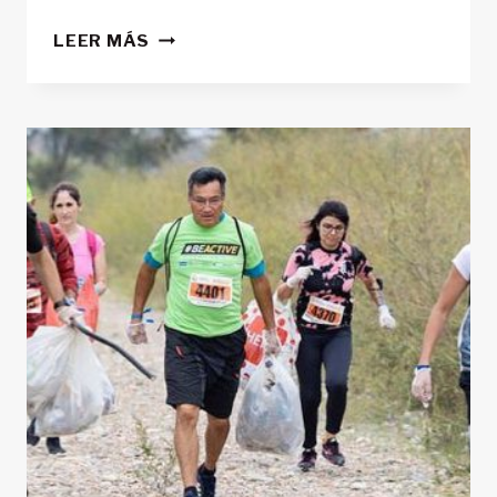
GANGKHAR
LEER MÁS
PUENSUM:
LA
MONTAÑA
PROHIBIDA
JAMÁS
ESCALADA