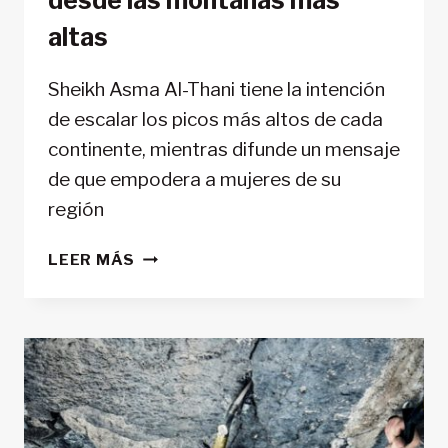
desde las montañas más
altas
Sheikh Asma Al-Thani tiene la intención
de escalar los picos más altos de cada
continente, mientras difunde un mensaje
de que empodera a mujeres de su
región
SHEIKH
LEER MÁS
ASMA
AL-
THANI
DESAFÍA
LAS
TRADICIONES
DE
SU