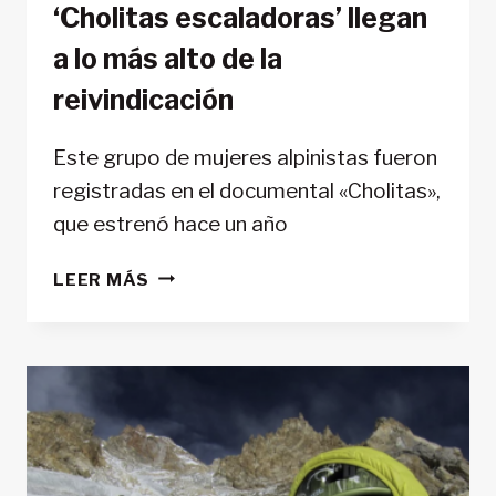
‘Cholitas escaladoras’ llegan
a lo más alto de la
reivindicación
Este grupo de mujeres alpinistas fueron
registradas en el documental «Cholitas»,
que estrenó hace un año
‘CHOLITAS
LEER MÁS
ESCALADORAS’
LLEGAN
A
LO
MÁS
ALTO
DE
LA