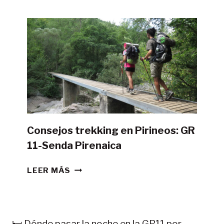
POSIBLE
HACER
LA
GR11
CON
TIENDA
DE
CAMPAÑA?
Consejos trekking en Pirineos: GR
11-Senda Pirenaica
CONSEJOS
LEER MÁS
TREKKING
EN
PIRINEOS:
GR
🛏️ Dónde pasar la noche en la GR11 por