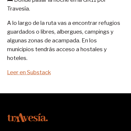
11-
Travesía.
SENDA
PIRENAICA
A lo largo de la ruta vas a encontrar refugios
guardados o libres, albergues, campings y
algunas zonas de acampada. En los
municipios tendrás acceso a hostales y
hoteles.
Leer en Substack