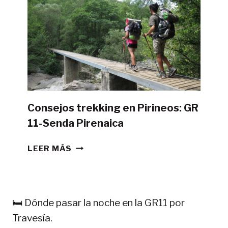
GR11
CON
TIENDA
DE
CAMPAÑA?
Consejos trekking en Pirineos: GR
11-Senda Pirenaica
CONSEJOS
LEER MÁS
TREKKING
EN
PIRINEOS:
GR
🛏️ Dónde pasar la noche en la GR11 por
11-
Travesía.
SENDA