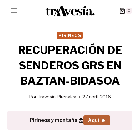
Saltar
0
al
contenido
PIRINEOS
RECUPERACIÓN DE
SENDEROS GRS EN
BAZTAN-BIDASOA
Por
Travesía Pirenaica
27 abril, 2016
Pirineos y montaña 📩
Aquí 🔥