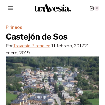
Saltar
0
al
contenido
Pirineos
Castejón de Sos
Por
Travesía Pirenaica
11 febrero, 2017
21
enero, 2019