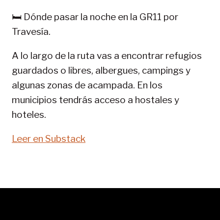
GR
🛏️ Dónde pasar la noche en la GR11 por
11-
Travesía.
Senda
Pirenaica
A lo largo de la ruta vas a encontrar refugios
guardados o libres, albergues, campings y
algunas zonas de acampada. En los
municipios tendrás acceso a hostales y
hoteles.
Leer en Substack