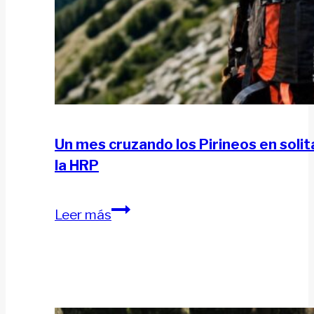
Un mes cruzando los Pirineos en solita
la HRP
Un
Leer más
mes
cruzando
los
Pirineos