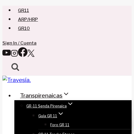
Saltar
GR11
al
ARP/HRP
contenido
GR10
Sign In / Cuenta
Transpirenaicas
GR-11 Senda Pirenaica
Guía GR 11
Foro GR 11