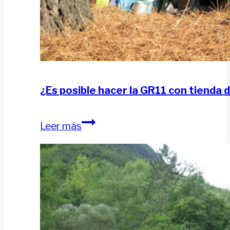
¿Es posible hacer la GR11 con tienda
¿Es
Leer más
posible
hacer
la
GR11
con
tienda
de